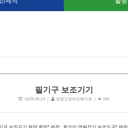
조/제작
활용
필기구 보조기기
2025.09.23 |
양평군장애인복지관 |
345
필기구 보조긱기 제작 희망
* 제작 : 회오리 연필잡기 보조도구
* 제작지