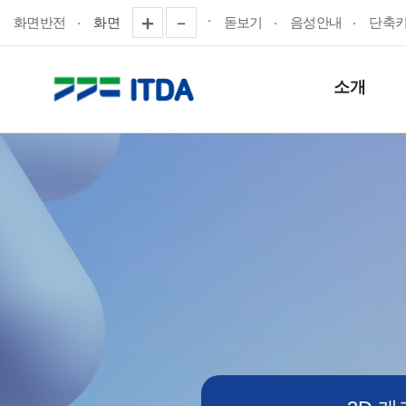
화면반전
화면
돋보기
음성안내
단축
소개