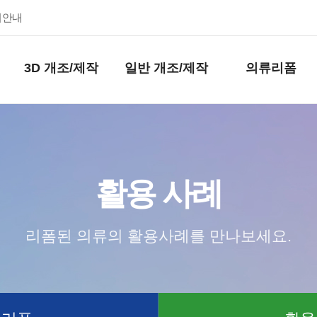
키안내
3D 개조/제작
일반 개조/제작
의류리폼
활용 사례
리폼된 의류의 활용사례를 만나보세요.