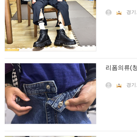
경기
리폼의류(청
경기