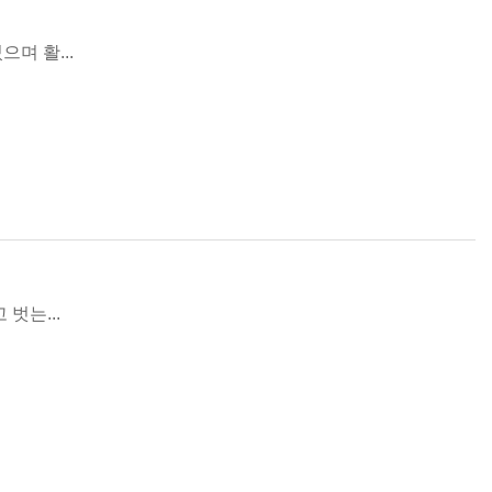
며 활...
벗는...