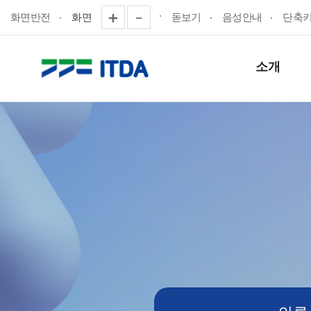
화면반전
화면
돋보기
음성안내
단축
소개