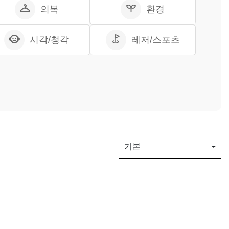
의복
환경
시각/청각
레저/스포츠
기본