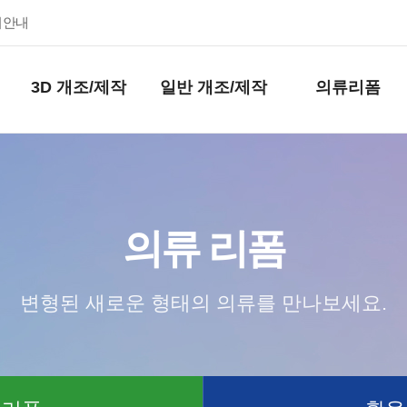
키안내
3D 개조/제작
일반 개조/제작
의류리폼
의류 리폼
변형된 새로운 형태의 의류를 만나보세요.