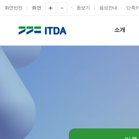
화면반전
화면
돋보기
음성안내
단축
소개