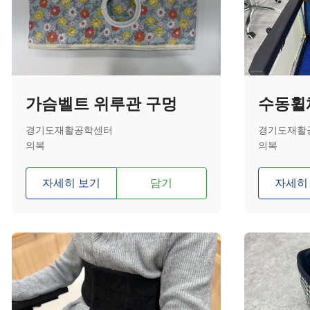
가슴벨트 위루관 구멍
수동휠
경기도재활공학센터
경기도재활
의복
의복
자세히 보기
담기
자세히