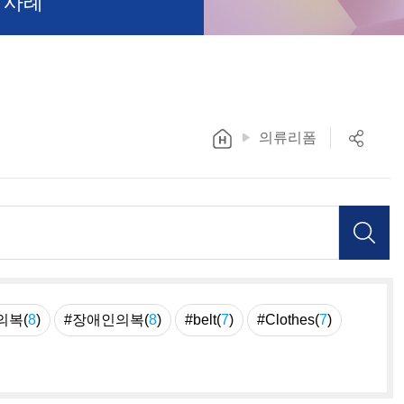
 사례
의류리폼
의복(
8
)
#장애인의복(
8
)
#belt(
7
)
#Clothes(
7
)