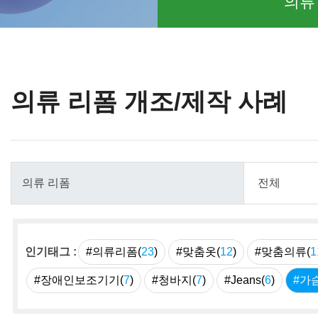
의류
의류 리폼 개조/제작 사례
인기태그 :
#의류리폼(
23
)
#맞춤옷(
12
)
#맞춤의류(
1
#장애인보조기기(
7
)
#청바지(
7
)
#Jeans(
6
)
#가