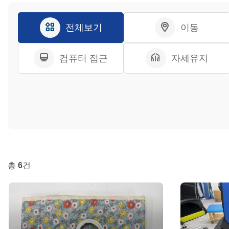
전체보기
이동
컴퓨터 접근
자세유지
총
6
건