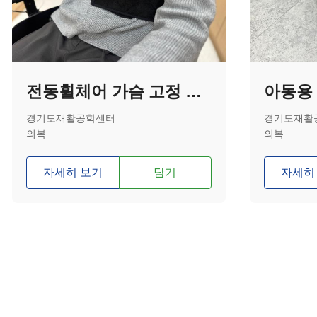
전동휠체어 가슴 고정 벨트
아동용 
경기도재활공학센터
경기도재활
의복
의복
자세히 보기
담기
자세히