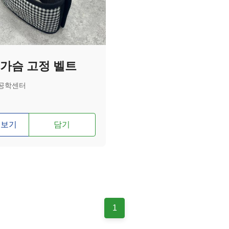
가슴 고정 벨트
공학센터
 보기
담기
1