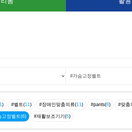
 리폼
활용
1
)
#벨트(
11
)
#장애인맞춤의류(
11
)
#pants(
8
)
#맞춤
슴고정벨트(
6
)
#재활보조기기(
6
)