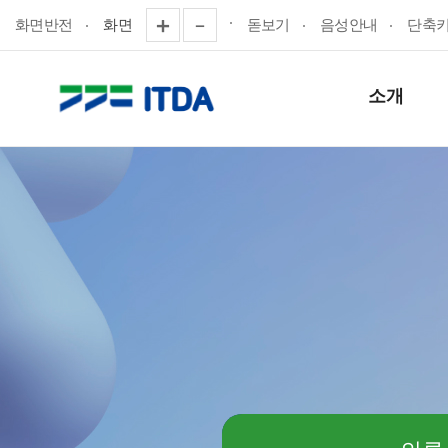
화면반전
화면
돋보기
음성안내
단축
소개