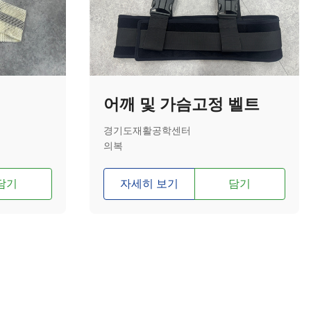
어깨 및 가슴고정 벨트
경기도재활공학센터
의복
담기
자세히 보기
담기