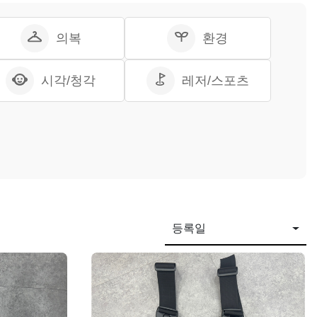
의복
환경
시각/청각
레저/스포츠
등록일