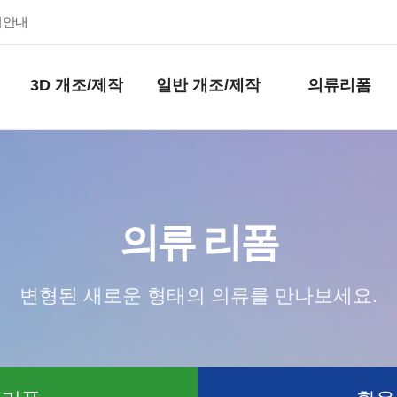
키안내
3D 개조/제작
일반 개조/제작
의류리폼
의류 리폼
변형된 새로운 형태의 의류를 만나보세요.