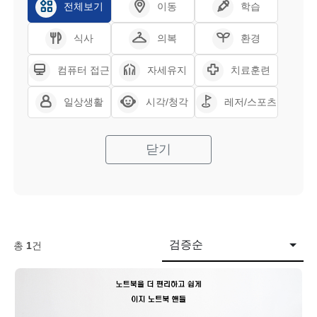
전체보기
이동
학습
식사
의복
환경
컴퓨터 접근
자세유지
치료훈련
일상생활
시각/청각
레저/스포츠
닫기
검증순
총
1
건