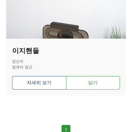
이지핸들
정선우
컴퓨터 접근
자세히 보기
담기
1