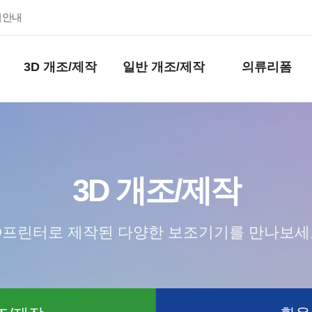
키안내
3D 개조/제작
일반 개조/제작
의류리폼
3D 개조/제작
D프린터로 제작된 다양한 보조기기를 만나보세