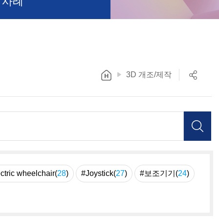
 사례
3D 개조/제작
ctric wheelchair(
28
)
#Joystick(
27
)
#보조기기(
24
)