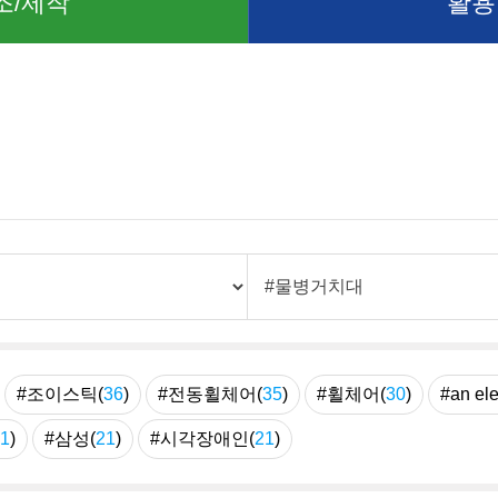
조/제작
활용
례
#조이스틱(
36
)
#전동휠체어(
35
)
#휠체어(
30
)
#an ele
1
)
#삼성(
21
)
#시각장애인(
21
)