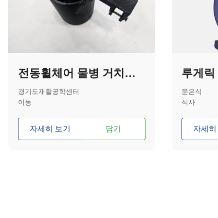
전동휠체어 물병 거치대(사각 브라켓)
경기도재활공학센터
문은식
이동
식사
자세히 보기
담기
자세히