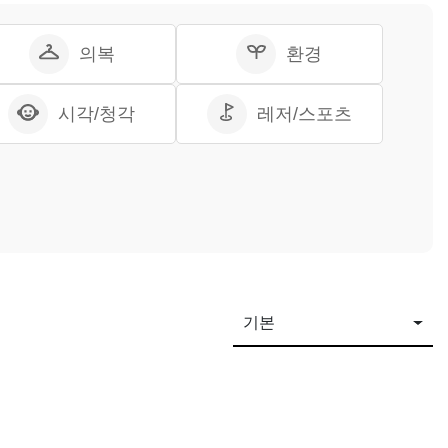
의복
환경
시각/청각
레저/스포츠
기본