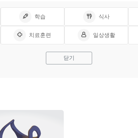
학습
식사
치료훈련
일상생활
닫기