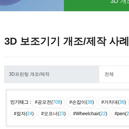
3D 개
3D 보조기기 개조/제작 사
인기태그 :
#공모전(
708
)
#손잡이(
38
)
#거치대(
36
)
#점자(
24
)
#오프너(
23
)
#Wheelchair(
22
)
#pen(
2