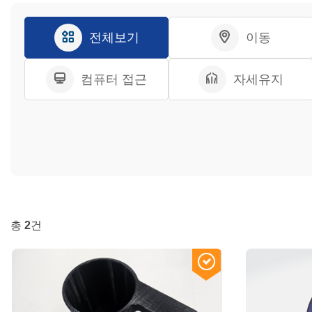
전체보기
이동
컴퓨터 접근
자세유지
총
2
건