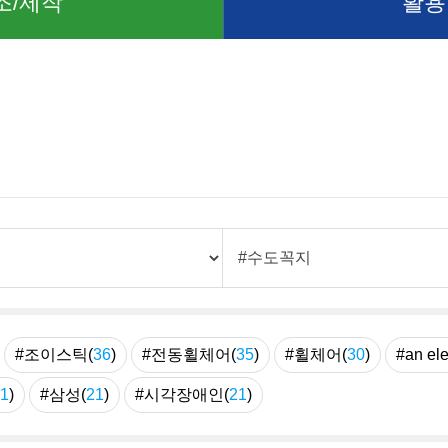
조/제작
활용
례
#조이스틱(
36
)
#전동휠체어(
35
)
#휠체어(
30
)
#an ele
1
)
#삼성(
21
)
#시각장애인(
21
)