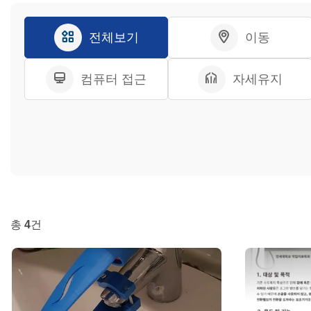
전체보기
이동
컴퓨터 접근
자세유지
총
4
건