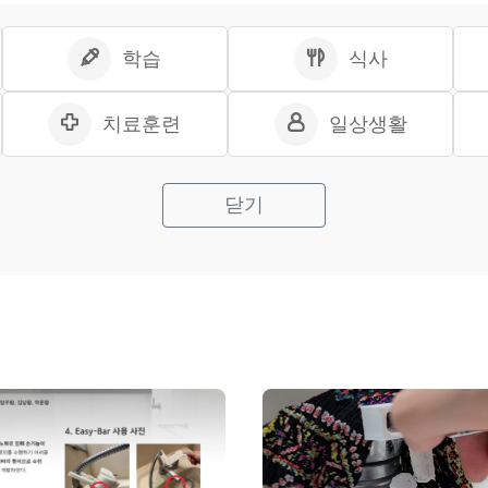
학습
식사
치료훈련
일상생활
닫기