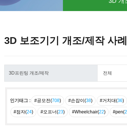
3D 개
3D 보조기기 개조/제작 사
인기태그 :
#공모전(
708
)
#손잡이(
38
)
#거치대(
36
)
#점자(
24
)
#오프너(
23
)
#Wheelchair(
22
)
#pen(
2