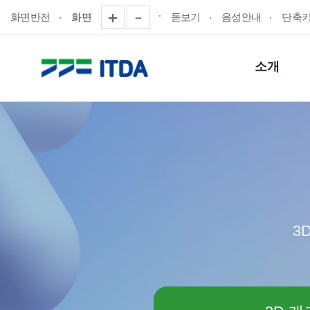
화면반전
화면
돋보기
음성안내
단축
소개
3