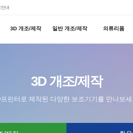
키안내
3D 개조/제작
일반 개조/제작
의류리폼
3D 개조/제작
D프린터로 제작된 다양한 보조기기를 만나보세