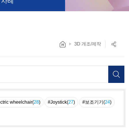
 사례
3D 개조/제작
ctric wheelchair(
28
)
#Joystick(
27
)
#보조기기(
24
)