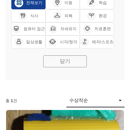
전체보기
이동
학습
식사
의복
환경
컴퓨터 접근
자세유지
치료훈련
일상생활
시각/청각
레저/스포츠
닫기
수상작순
총
1
건