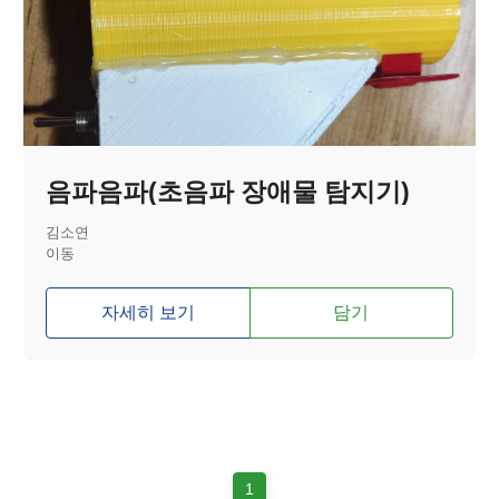
음파음파(초음파 장애물 탐지기)
김소연
이동
자세히 보기
담기
1