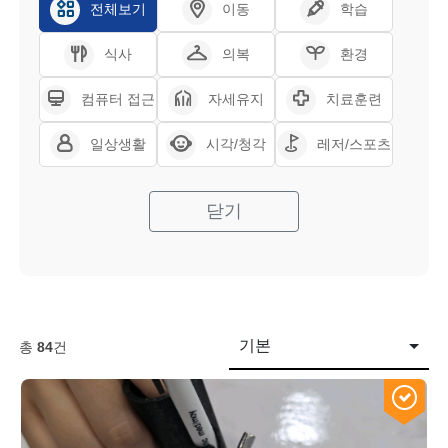
전체보기
이동
학습
식사
의복
환경
컴퓨터 접근
자세유지
치료훈련
일상생활
시각/청각
레저/스포츠
닫기
기본
총
84
건