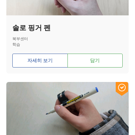
솔로 핑거 펜
북부센터
학습
자세히 보기
담기