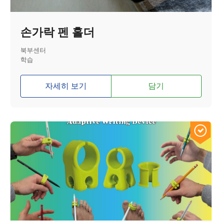
손가락 펜 홀더
북부센터
학습
자세히 보기
담기