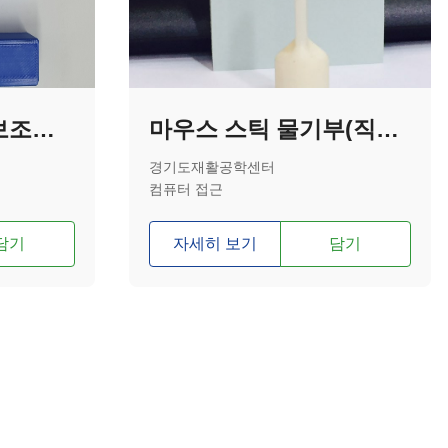
무게조절 타이핑 보조기기
마우스 스틱 물기부(직선형)
경기도재활공학센터
컴퓨터 접근
담기
자세히 보기
담기