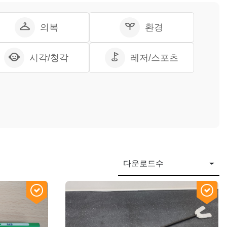
의복
환경
시각/청각
레저/스포츠
다운로드수