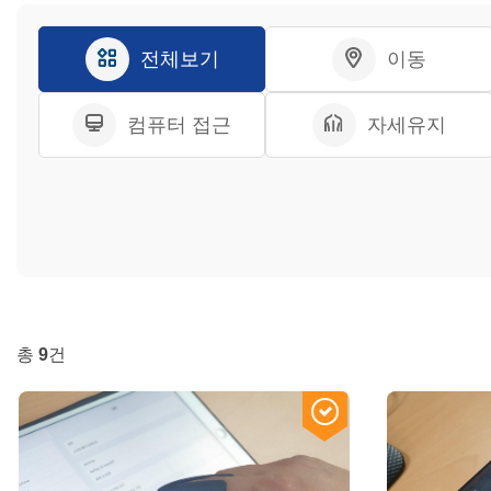
전체보기
이동
컴퓨터 접근
자세유지
총
9
건