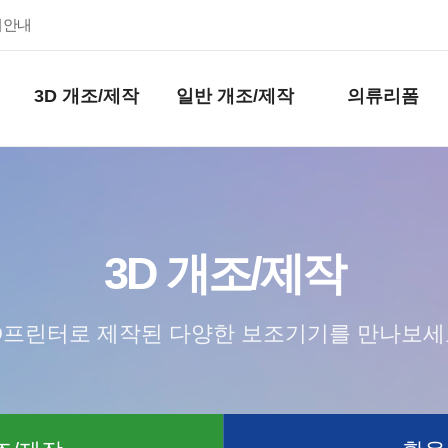
키안내
3D 개조/제작
일반 개조/제작
의류리폼
3D 개조/제작
D프린터로 제작된 다양한 보조기기를 만나보세