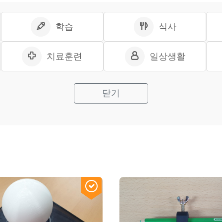
학습
식사
치료훈련
일상생활
닫기