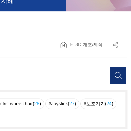
 사례
3D 개조/제작
ctric wheelchair(
28
)
#Joystick(
27
)
#보조기기(
24
)