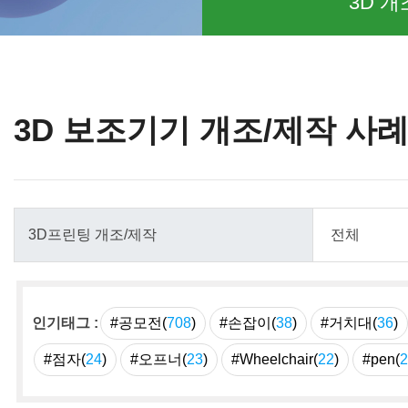
3D 개
3D 보조기기 개조/제작 사
인기태그 :
#공모전(
708
)
#손잡이(
38
)
#거치대(
36
)
#점자(
24
)
#오프너(
23
)
#Wheelchair(
22
)
#pen(
2