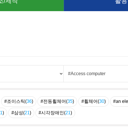
조/제작
활용
례
#조이스틱(
36
)
#전동휠체어(
35
)
#휠체어(
30
)
#an ele
1
)
#삼성(
21
)
#시각장애인(
21
)