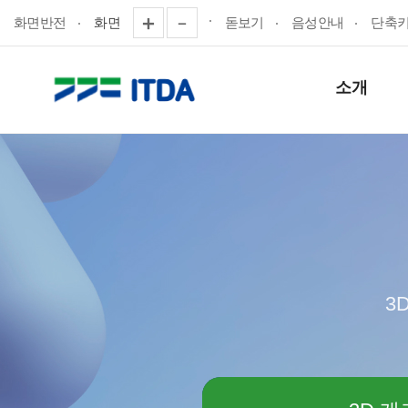
화면반전
화면
돋보기
음성안내
단축
소개
3