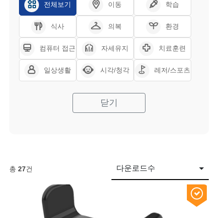
전체보기
이동
학습
식사
의복
환경
컴퓨터 접근
자세유지
치료훈련
일상생활
시각/청각
레저/스포츠
닫기
다운로드수
총
27
건