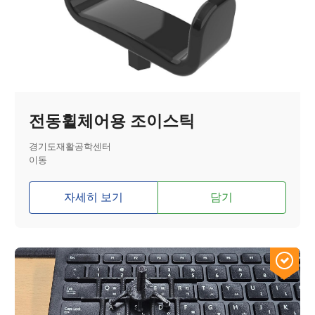
전동휠체어용 조이스틱
경기도재활공학센터
이동
자세히 보기
담기