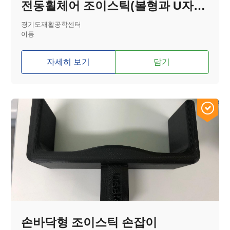
전동휠체어 조이스틱(볼형과 U자형 결합한 형태)
경기도재활공학센터
이동
자세히 보기
담기
손바닥형 조이스틱 손잡이