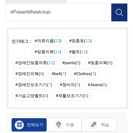
#의류리폼(
23
)
#맞춤옷(
12
)
인기태그 :
#맞춤의류(
11
)
#벨트(
11
)
#장애인맞춤의류(
11
)
#pants(
8
)
#맞춤의복(
8
)
#장애인의복(
8
)
#belt(
7
)
#Clothes(
7
)
#장애인보조기기(
7
)
#청바지(
7
)
#Jeans(
6
)
#가슴고정벨트(
6
)
#재활보조기기(
6
)
전체보기
이동
학습