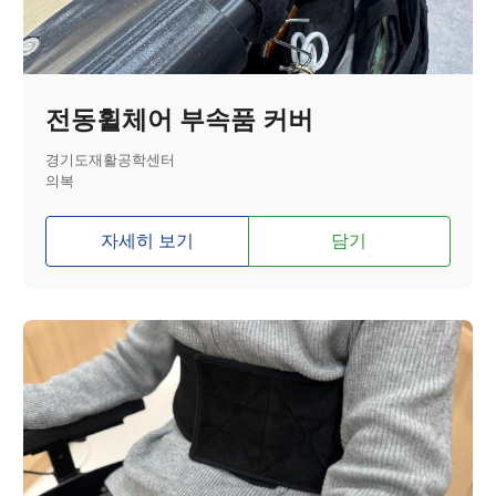
전동휠체어 부속품 커버
경기도재활공학센터
의복
자세히 보기
담기