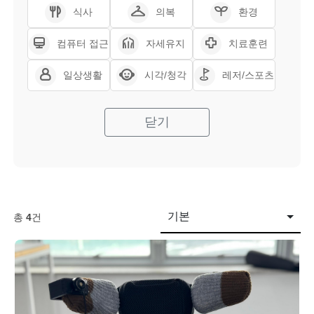
식사
의복
환경
컴퓨터 접근
자세유지
치료훈련
일상생활
시각/청각
레저/스포츠
닫기
기본
총
4
건