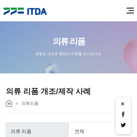
의류 리폼
변형된 새로운 형태의 의류를 만나보세요.
의류 리폼 개조/제작 사례
×
의류리폼