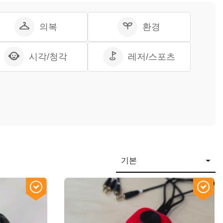
의복
환경
시각/청각
레저/스포츠
기본