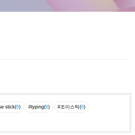
e stick(
6
)
#typing(
6
)
#조이스틱(
6
)