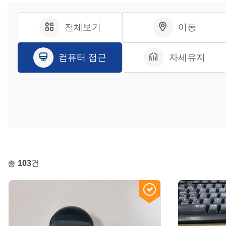
전체보기
이동
컴퓨터 접근
자세유지
총
103
건