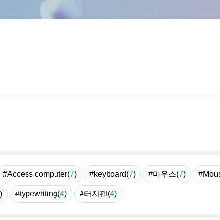
#Access computer(
7
)
#keyboard(
7
)
#마우스(
7
)
#Mous
)
#typewriting(
4
)
#터치펜(
4
)