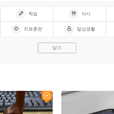
학습
식사
치료훈련
일상생활
닫기