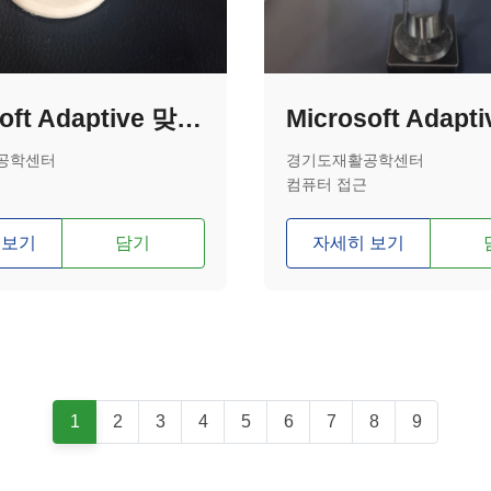
Microsoft Adaptive 맞춤형 조이스틱 손잡이(납작한 2가지 타입)
공학센터
경기도재활공학센터
컴퓨터 접근
 보기
담기
자세히 보기
1
2
3
4
5
6
7
8
9