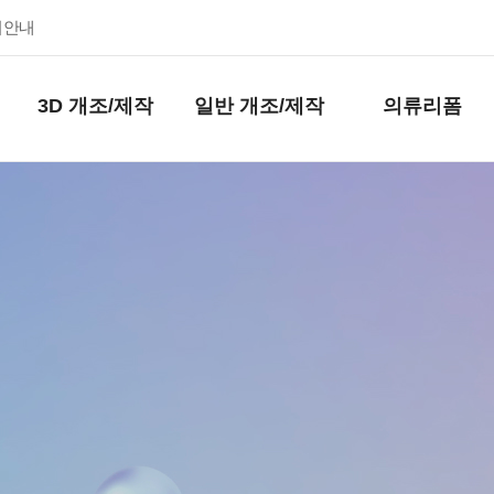
키안내
3D 개조/제작
일반 개조/제작
의류리폼