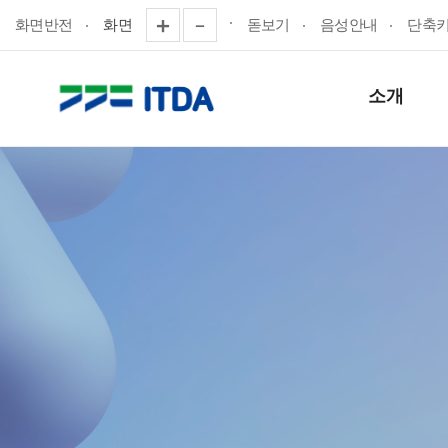
화면반전
화면
돋보기
음성안내
단축
소개