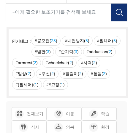
#공모전(
23
)
#내전방지(
5
)
#휠체어(
5
)
인기태그 :
#발판(
3
)
#손가락(
3
)
#adduction(
2
)
#armrest(
2
)
#wheelchair(
2
)
#사격(
2
)
#일상(
2
)
#쿠션(
2
)
#팔걸이(
2
)
#폼멜(
2
)
#(휠체어)(
1
)
##고정(
1
)
전체보기
이동
학습
식사
의복
환경