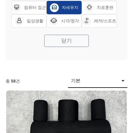
컴퓨터 접근
자세유지
치료훈련
일상생활
시각/청각
레저/스포츠
닫기
기본
총
58
건