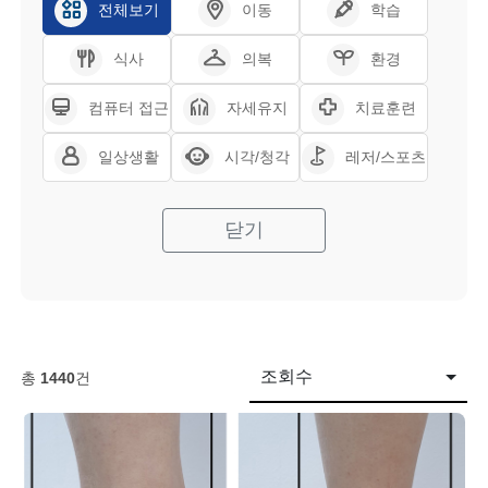
전체보기
이동
학습
식사
의복
환경
컴퓨터 접근
자세유지
치료훈련
일상생활
시각/청각
레저/스포츠
닫기
조회수
총
1440
건