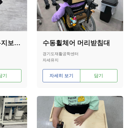
유모차 착석자세유지보조기기
수동휠체어 머리받침대
경기도재활공학센터
자세유지
담기
자세히 보기
담기