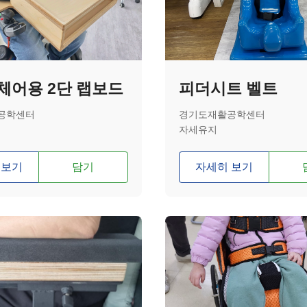
체어용 2단 랩보드
피더시트 벨트
공학센터
경기도재활공학센터
자세유지
 보기
담기
자세히 보기