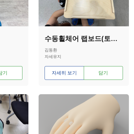
수동휠체어 랩보드(토도장착 휠체어)
김동환
자세유지
담기
자세히 보기
담기