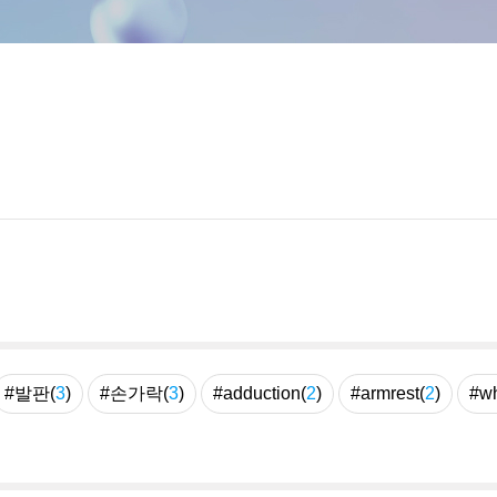
#발판(
3
)
#손가락(
3
)
#adduction(
2
)
#armrest(
2
)
#wh