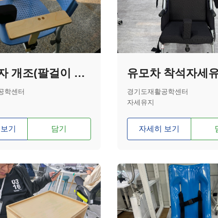
학교의자 개조(팔걸이 부착)
공학센터
경기도재활공학센터
자세유지
 보기
담기
자세히 보기