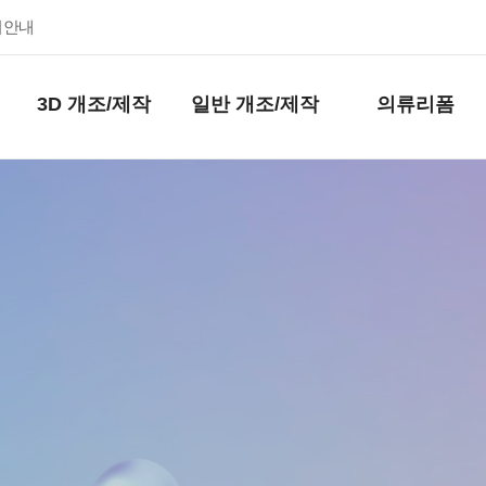
키안내
3D 개조/제작
일반 개조/제작
의류리폼