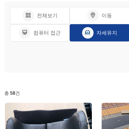
전체보기
이동
컴퓨터 접근
자세유지
총
58
건