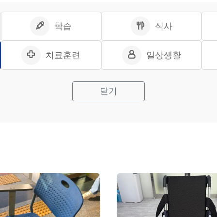
학습
식사
치료훈련
일상생활
닫기