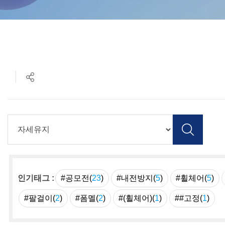
인기태그 :
#공모전(
23
)
#내전방지(
5
)
#휠체어(
5
)
#팔걸이(
2
)
#폼멜(
2
)
#(휠체어)(
1
)
##고정(
1
)