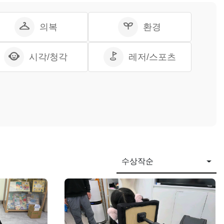
의복
환경
시각/청각
레저/스포츠
수상작순