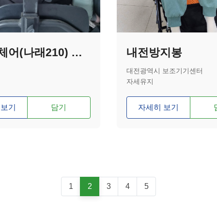
전동휠체어(나래210) 팔걸이 패드 높이 개조제작
내전방지봉
대전광역시 보조기기센터
자세유지
 보기
담기
자세히 보기
1
2
3
4
5