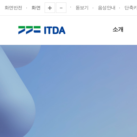
화면반전
화면
돋보기
음성안내
단축
소개