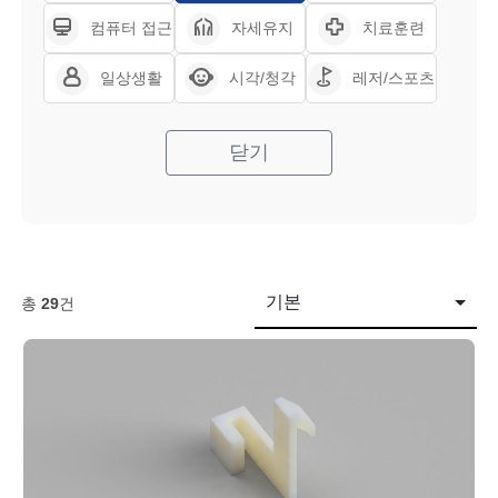
컴퓨터 접근
자세유지
치료훈련
일상생활
시각/청각
레저/스포츠
닫기
기본
총
29
건