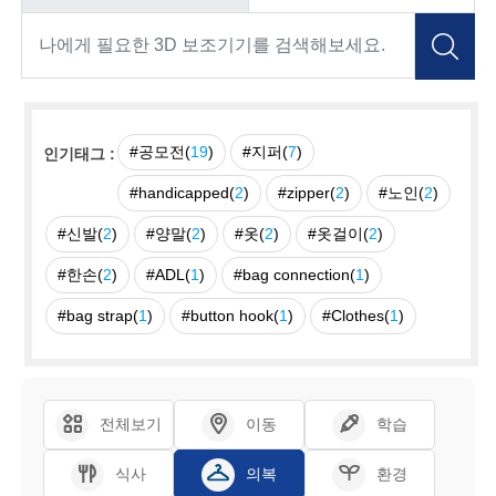
#공모전(
19
)
#지퍼(
7
)
인기태그 :
#handicapped(
2
)
#zipper(
2
)
#노인(
2
)
#신발(
2
)
#양말(
2
)
#옷(
2
)
#옷걸이(
2
)
#한손(
2
)
#ADL(
1
)
#bag connection(
1
)
#bag strap(
1
)
#button hook(
1
)
#Clothes(
1
)
전체보기
이동
학습
식사
의복
환경