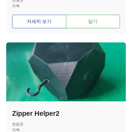
한동준
의복
자세히 보기
담기
Zipper Helper2
한동준
의복