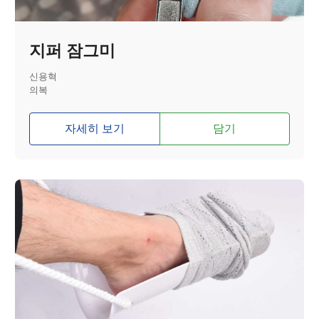
지퍼 잠그미
신용혁
의복
자세히 보기
담기