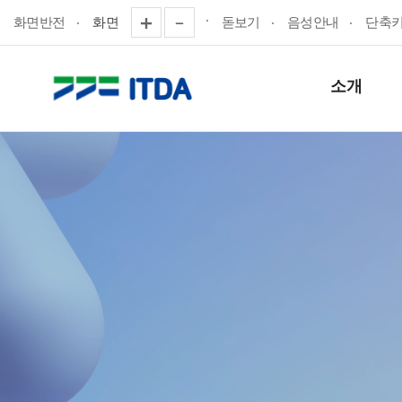
화면반전
화면
돋보기
음성안내
단축
소개