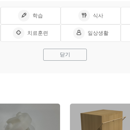
학습
식사
치료훈련
일상생활
닫기