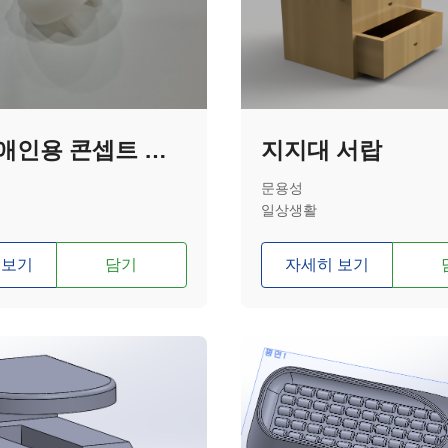
시각장애인용 콘셉트 마개
지지대 서랍
문용성
일상생활
 보기
담기
자세히 보기