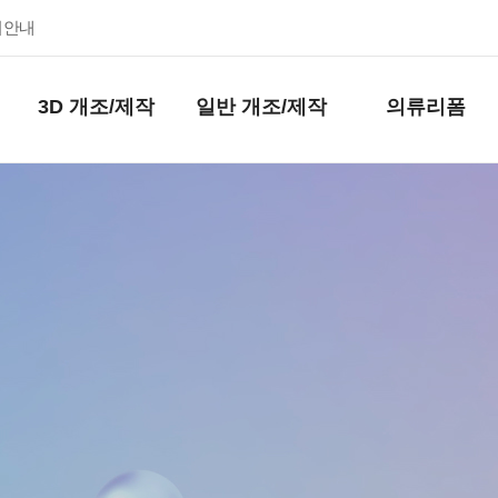
키안내
3D 개조/제작
일반 개조/제작
의류리폼