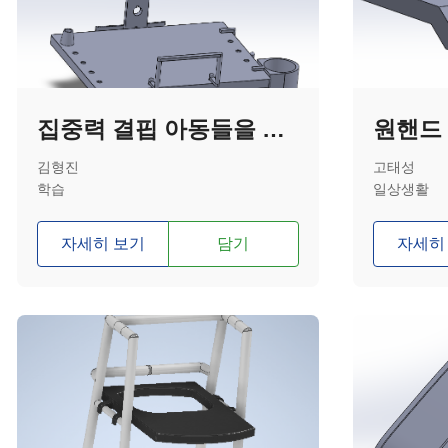
집중력 결핍 아동들을 위한 이동형 책상
원핸드
김형진
고태성
학습
일상생활
자세히 보기
담기
자세히