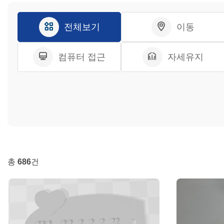
전체보기
이동
컴퓨터 접근
자세유지
총
686
건