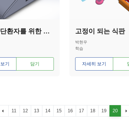
상지 절단환자를 위한 마우스 'Mouse Plam'
고정이 되는 식판
박현우
학습
 보기
담기
자세히 보기
11
12
13
14
15
16
17
18
19
20