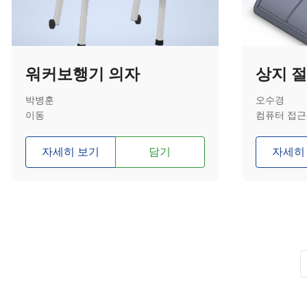
워커보행기 의자
박병훈
오수경
이동
컴퓨터 접근
자세히 보기
담기
자세히