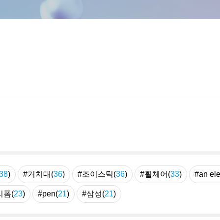
38
)
#거치대(
36
)
#조이스틱(
36
)
#휠체어(
33
)
#an ele
리폼(
23
)
#pen(
21
)
#삼성(
21
)