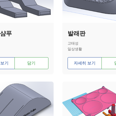
 샴푸
발래판
고태성
일상생활
 보기
담기
자세히 보기