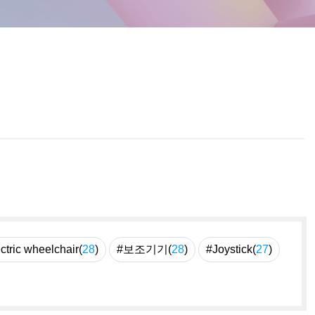
ctric wheelchair(
28
)
#보조기기(
28
)
#Joystick(
27
)