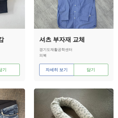
감
셔츠 부자재 교체
경기도재활공학센터
의복
담기
자세히 보기
담기