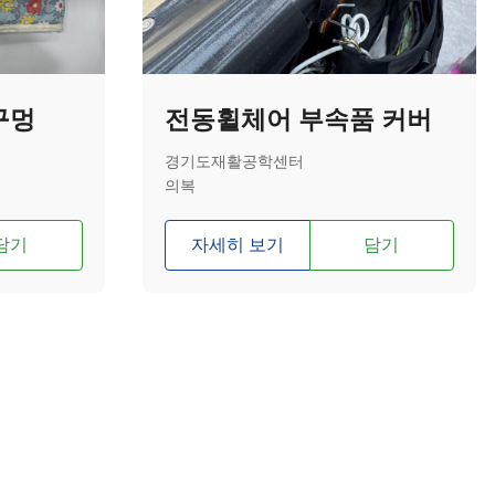
구멍
전동휠체어 부속품 커버
경기도재활공학센터
의복
담기
자세히 보기
담기