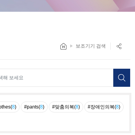
보조기기 검색
othes(
8
)
#pants(
8
)
#맞춤의복(
8
)
#장애인의복(
8
)