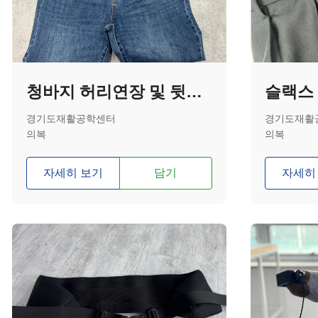
청바지 허리연장 및 뒷밴딩 교체
슬랙스
경기도재활공학센터
경기도재활
의복
의복
자세히 보기
담기
자세히