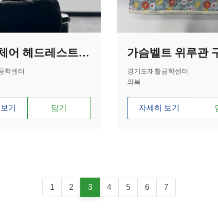
전동휠체어 헤드레스트 중앙 커버
가슴벨트 위루관 
공학센터
경기도재활공학센터
의복
 보기
담기
자세히 보기
1
2
3
4
5
6
7