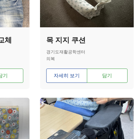
 교체
목 지지 쿠션
경기도재활공학센터
의복
담기
자세히 보기
담기