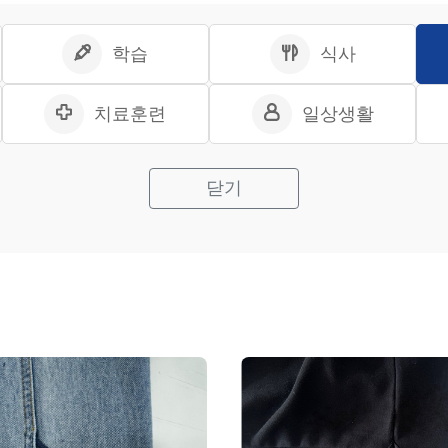
학습
식사
치료훈련
일상생활
닫기