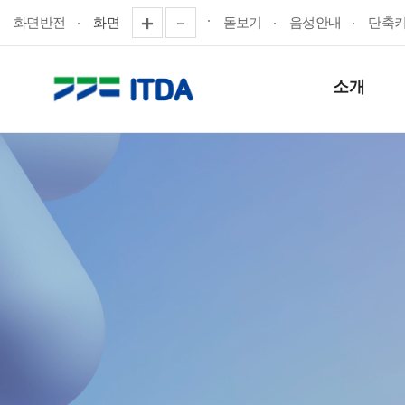
화면반전
화면
돋보기
음성안내
단축
소개