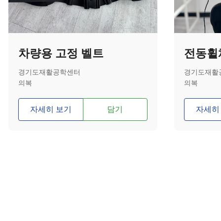
차량용 고정 벨트
경기도재활공학센터
경기도재활
의복
의복
자세히 보기
담기
자세히