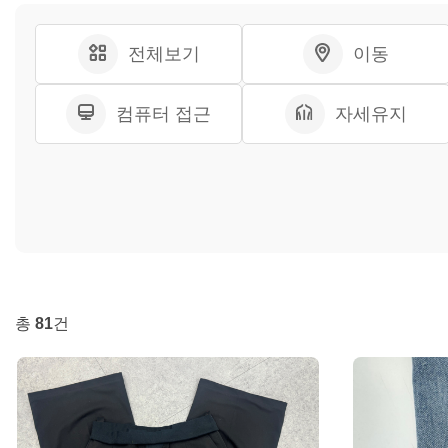
전체보기
이동
컴퓨터 접근
자세유지
총
81
건