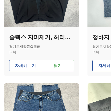
슬랙스 지퍼제거, 허리연장, 허리밴딩
청바지 
경기도재활공학센터
경기도재활
의복
의복
자세히 보기
담기
자세히