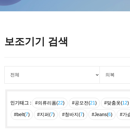
보조기기 검색
인기태그 :
#의류리폼(
22
)
#공모전(
21
)
#맞춤옷(
12
)
#belt(
7
)
#지퍼(
7
)
#청바지(
7
)
#Jeans(
6
)
#가