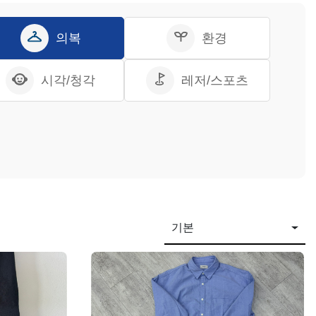
의복
환경
시각/청각
레저/스포츠
기본