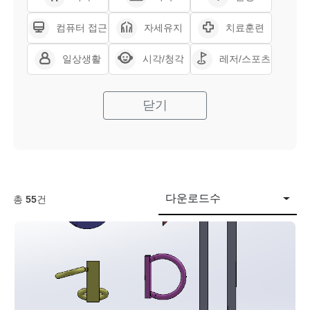
컴퓨터 접근
자세유지
치료훈련
일상생활
시각/청각
레저/스포츠
닫기
다운로드수
총
55
건