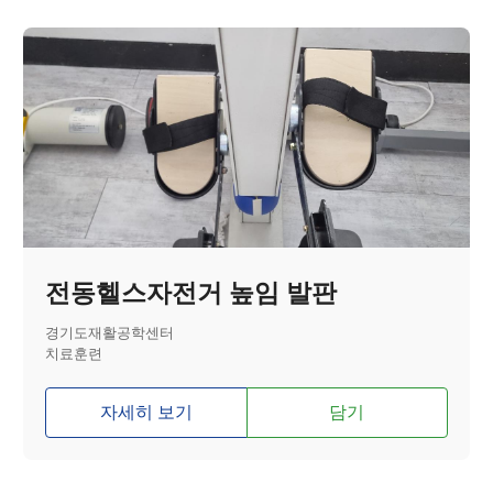
전동헬스자전거 높임 발판
경기도재활공학센터
치료훈련
자세히 보기
담기