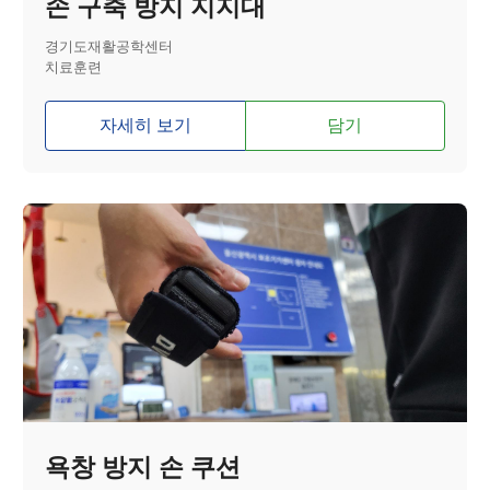
손 구축 방지 지지대
경기도재활공학센터
치료훈련
자세히 보기
담기
욕창 방지 손 쿠션