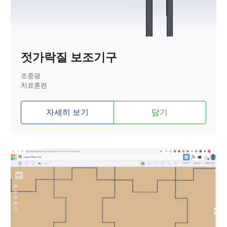
젓가락질 보조기구
조중광
치료훈련
자세히 보기
담기