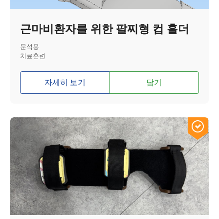
근마비환자를 위한 팔찌형 컵 홀더
문석용
치료훈련
자세히 보기
담기