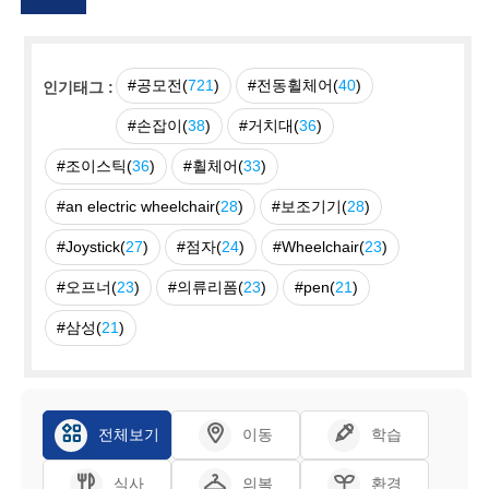
#공모전(
721
)
#전동휠체어(
40
)
인기태그 :
#손잡이(
38
)
#거치대(
36
)
#조이스틱(
36
)
#휠체어(
33
)
#an electric wheelchair(
28
)
#보조기기(
28
)
#Joystick(
27
)
#점자(
24
)
#Wheelchair(
23
)
#오프너(
23
)
#의류리폼(
23
)
#pen(
21
)
#삼성(
21
)
전체보기
이동
학습
식사
의복
환경