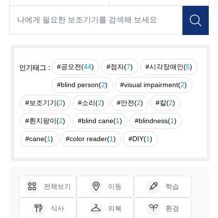
#공모전(
44
)
#점자(
7
)
#시각장애인(
5
)
인기태그 :
#blind person(
2
)
#visual impairment(
2
)
#보조기기(
2
)
#소리(
2
)
#안전(
2
)
#칼(
2
)
#흰지팡이(
2
)
#blind cane(
1
)
#blindness(
1
)
#cane(
1
)
#color reader(
1
)
#DIY(
1
)
전체보기
이동
학습
식사
의복
환경