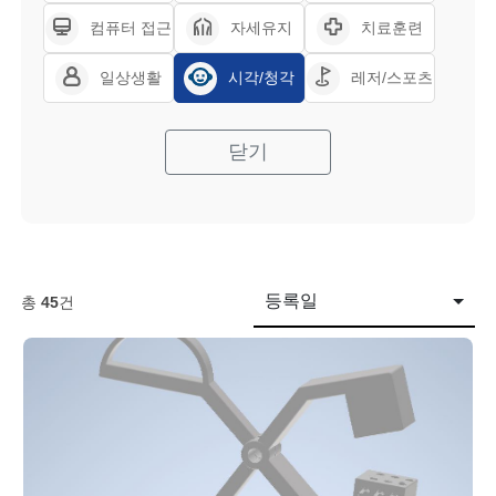
컴퓨터 접근
자세유지
치료훈련
일상생활
시각/청각
레저/스포츠
닫기
등록일
총
45
건