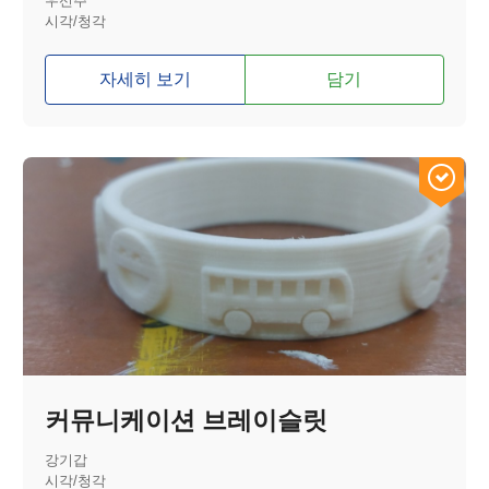
우선주
시각/청각
자세히 보기
담기
커뮤니케이션 브레이슬릿
강기갑
시각/청각