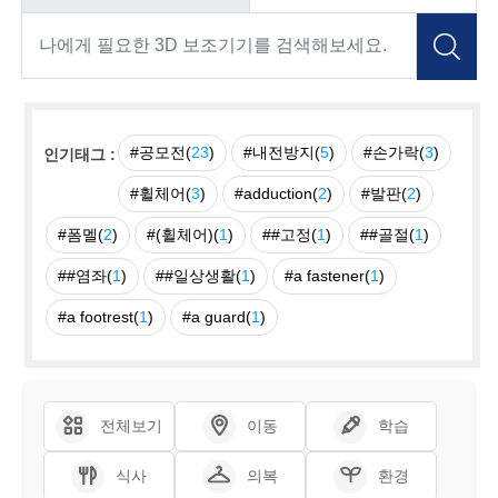
#공모전(
23
)
#내전방지(
5
)
#손가락(
3
)
인기태그 :
#휠체어(
3
)
#adduction(
2
)
#발판(
2
)
#폼멜(
2
)
#(휠체어)(
1
)
##고정(
1
)
##골절(
1
)
##염좌(
1
)
##일상생활(
1
)
#a fastener(
1
)
#a footrest(
1
)
#a guard(
1
)
전체보기
이동
학습
식사
의복
환경