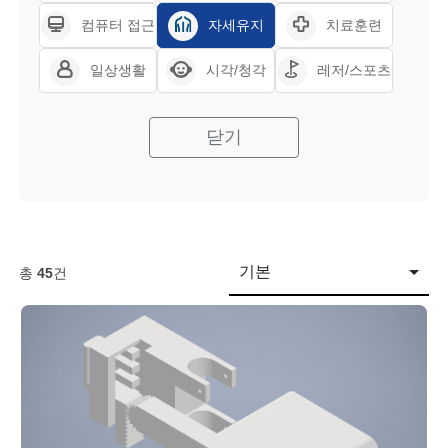
컴퓨터 접근
자세유지
치료훈련
일상생활
시각/청각
레저/스포츠
닫기
기본
총
45
건