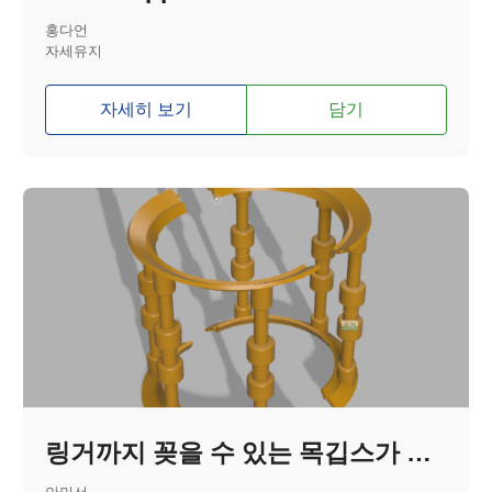
홍다언
자세유지
자세히 보기
담기
링거까지 꽂을 수 있는 목깁스가 개발되었다고요?