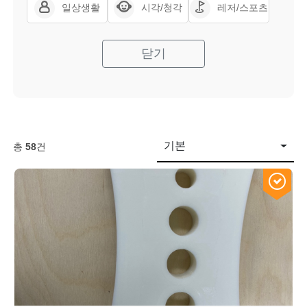
일상생활
시각/청각
레저/스포츠
닫기
기본
총
58
건