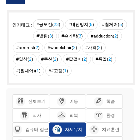
#공모전(
23
)
#내전방지(
5
)
#휠체어(
5
)
인기태그 :
#발판(
3
)
#손가락(
3
)
#adduction(
2
)
#armrest(
2
)
#wheelchair(
2
)
#사격(
2
)
#일상(
2
)
#쿠션(
2
)
#팔걸이(
2
)
#폼멜(
2
)
#(휠체어)(
1
)
##고정(
1
)
전체보기
이동
학습
식사
의복
환경
컴퓨터 접근
자세유지
치료훈련