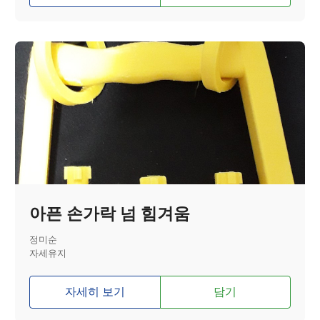
아픈 손가락 넘 힘겨움
정미순
자세유지
자세히 보기
담기