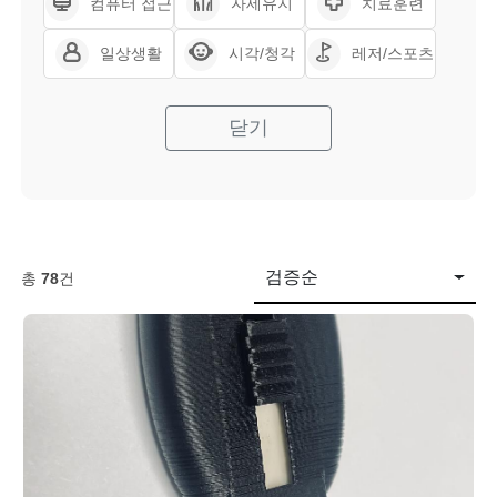
컴퓨터 접근
자세유지
치료훈련
일상생활
시각/청각
레저/스포츠
닫기
검증순
총
78
건