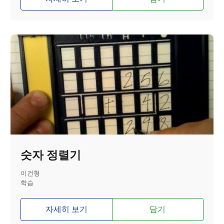
숫자 정렬기
이건형
학습
자세히 보기
담기