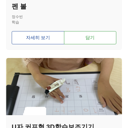
펜 볼
정수빈
학습
자세히 보기
담기
U자 커프형 3D학습보조기기