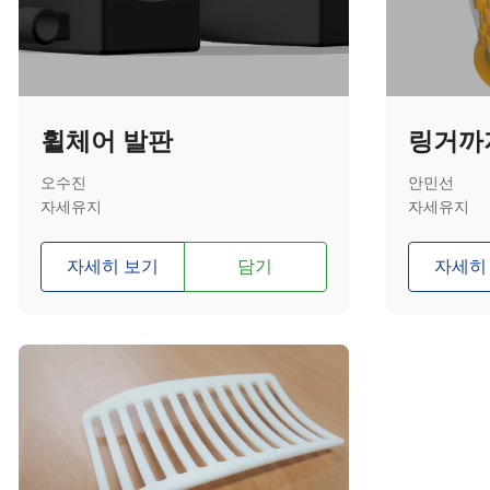
휠체어 발판
오수진
안민선
자세유지
자세유지
자세히 보기
담기
자세히