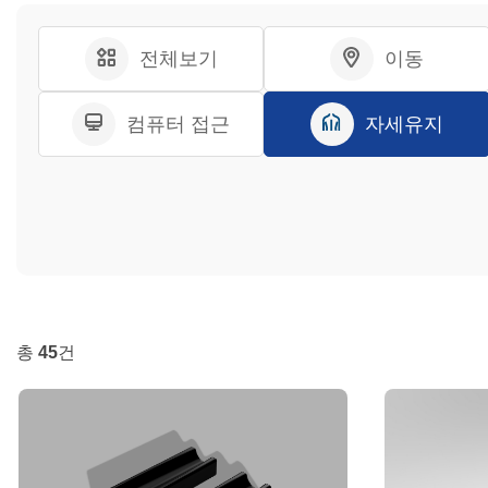
전체보기
이동
컴퓨터 접근
자세유지
총
45
건