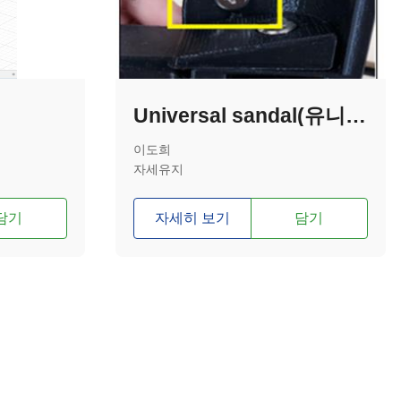
Universal sandal(유니버셜 샌들)
이도희
자세유지
담기
자세히 보기
담기