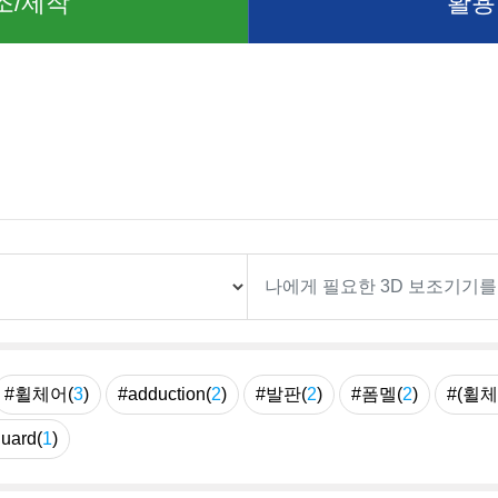
조/제작
활용
례
#휠체어(
3
)
#adduction(
2
)
#발판(
2
)
#폼멜(
2
)
#(휠체
guard(
1
)