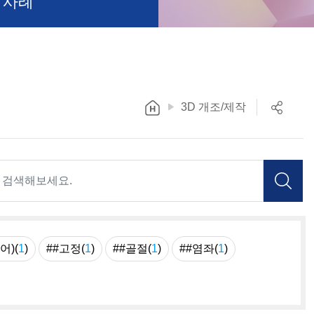
 사례
3D 개조/제작
어)(
1
)
##고정(
1
)
##골절(
1
)
##염좌(
1
)