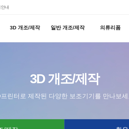
키안내
3D 개조/제작
일반 개조/제작
의류리폼
3D 개조/제작
D프린터로 제작된 다양한 보조기기를 만나보세