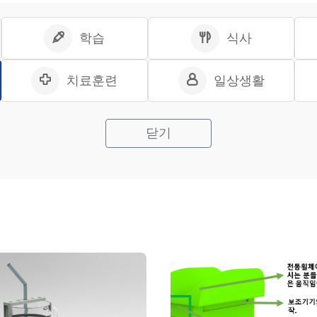
학습
식사
치료훈련
일상생활
닫기