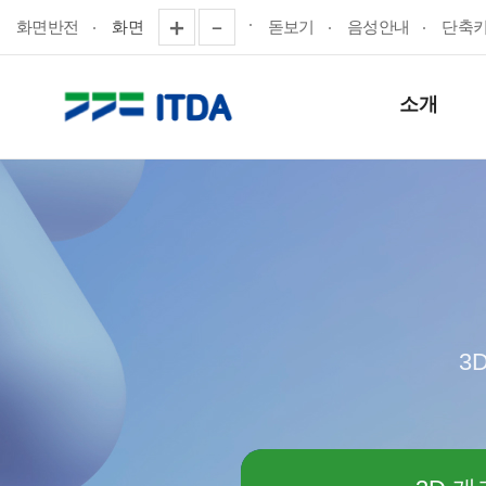
화면반전
화면
돋보기
음성안내
단축
소개
3