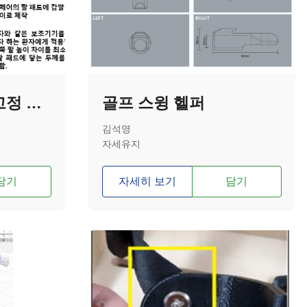
조절형 휠체어 팔고정 팔걸이 (Adjustable Wheelchair Arm Fixture Armrest)
골프 스윙 헬퍼
김석영
자세유지
담기
자세히 보기
담기