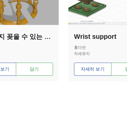
링거까지 꽂을 수 있는 목깁스가 개발되었다고요?
Wrist support
홍다언
자세유지
 보기
담기
자세히 보기