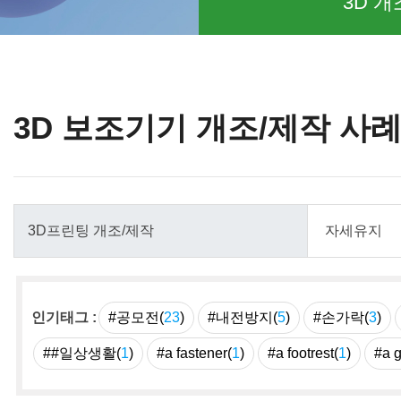
3D 개
3D 보조기기 개조/제작 사
인기태그 :
#공모전(
23
)
#내전방지(
5
)
#손가락(
3
)
##일상생활(
1
)
#a fastener(
1
)
#a footrest(
1
)
#a 