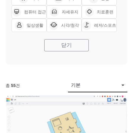
컴퓨터 접근
자세유지
치료훈련
일상생활
시각/청각
레저/스포츠
닫기
기본
총
55
건