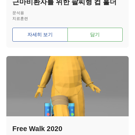
근마비환자를 위한 팔찌형 컵 홀더
문석용
치료훈련
자세히 보기
담기
Free Walk 2020