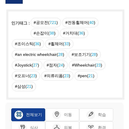
#공모전(
721
)
#전동휠체어(
40
)
인기태그 :
#손잡이(
38
)
#거치대(
36
)
#조이스틱(
36
)
#휠체어(
33
)
#an electric wheelchair(
28
)
#보조기기(
28
)
#Joystick(
27
)
#점자(
24
)
#Wheelchair(
23
)
#오프너(
23
)
#의류리폼(
23
)
#pen(
21
)
#삼성(
21
)
전체보기
이동
학습
식사
의복
환경