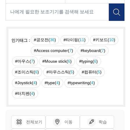
#공모전(
36
)
#타이핑(
11
)
#키보드(
10
)
인기태그 :
#Access computer(
7
)
#keyboard(
7
)
#마우스(
7
)
#Mouse stick(
6
)
#typing(
6
)
#조이스틱(
6
)
#마우스스틱(
5
)
#컴퓨터(
5
)
#Joystick(
4
)
#type(
4
)
#typewriting(
4
)
#터치펜(
4
)
전체보기
이동
학습