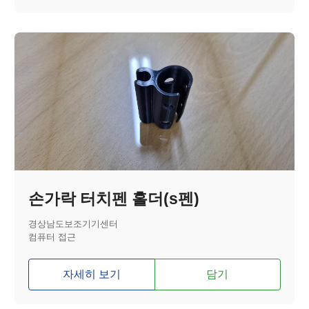
손가락 터치펜 홀더(s펜)
경상남도보조기기센터
컴퓨터 접근
자세히 보기
담기