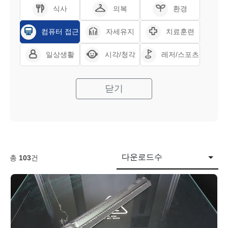
식사
의복
환경
컴퓨터 접근
자세유지
치료훈련
일상생활
시각/청각
레저/스포츠
닫기
다운로드수
총
103
건