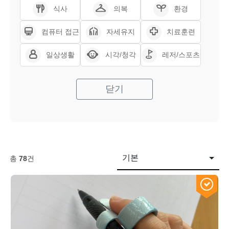
식사
의복
환경
컴퓨터 접근
자세유지
치료훈련
일상생활
시각/청각
레저/스포츠
닫기
기본
총
78
건