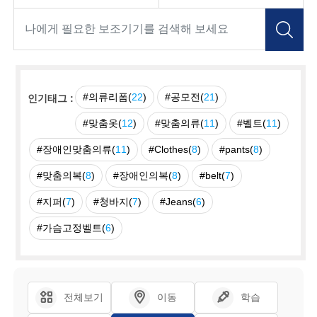
#의류리폼(
22
)
#공모전(
21
)
인기태그 :
#맞춤옷(
12
)
#맞춤의류(
11
)
#벨트(
11
)
#장애인맞춤의류(
11
)
#Clothes(
8
)
#pants(
8
)
#맞춤의복(
8
)
#장애인의복(
8
)
#belt(
7
)
#지퍼(
7
)
#청바지(
7
)
#Jeans(
6
)
#가슴고정벨트(
6
)
전체보기
이동
학습