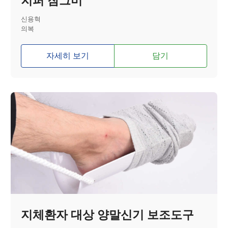
지퍼 잠그미
신용혁
의복
자세히 보기
담기
지체환자 대상 양말신기 보조도구