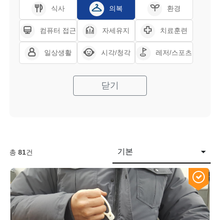
식사
의복
환경
컴퓨터 접근
자세유지
치료훈련
일상생활
시각/청각
레저/스포츠
닫기
기본
총
81
건