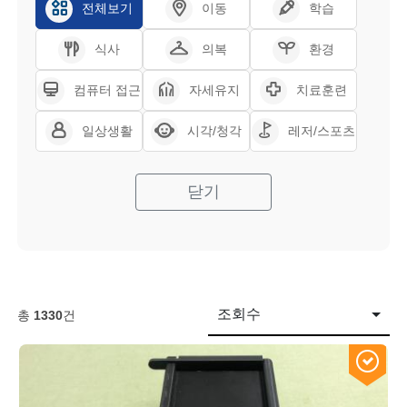
전체보기
이동
학습
식사
의복
환경
컴퓨터 접근
자세유지
치료훈련
일상생활
시각/청각
레저/스포츠
닫기
조회수
총
1330
건