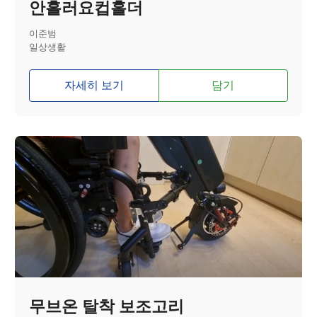
안흘러요컵홀더
이준범
일상생활
자세히 보기
담기
무브온 탈착 보조고리