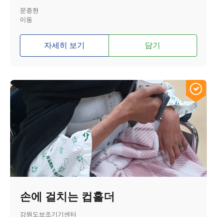
문종현
이동
자세히 보기
담기
손에 걸치는 컵홀더
강원도보조기기센터