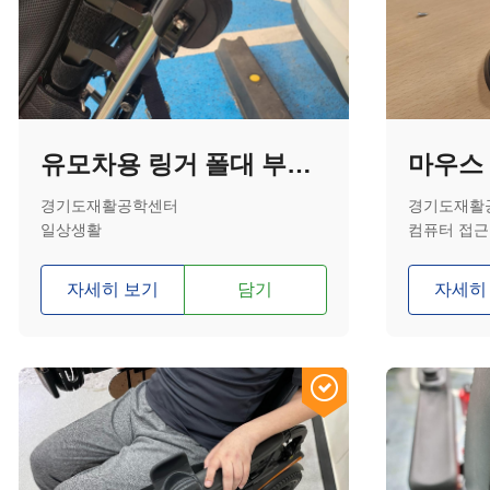
유모차용 링거 폴대 부착대
마우스
경기도재활공학센터
경기도재활
일상생활
컴퓨터 접근
자세히 보기
담기
자세히