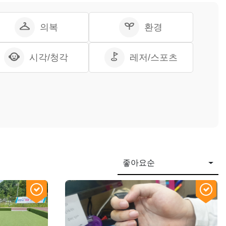
의복
환경
시각/청각
레저/스포츠
좋아요순