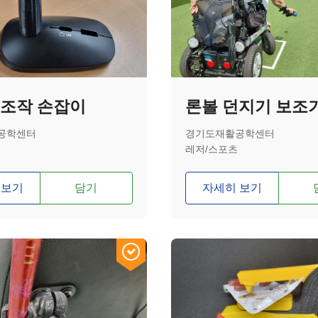
 조작 손잡이
론볼 던지기 보조
공학센터
경기도재활공학센터
레저/스포츠
 보기
담기
자세히 보기