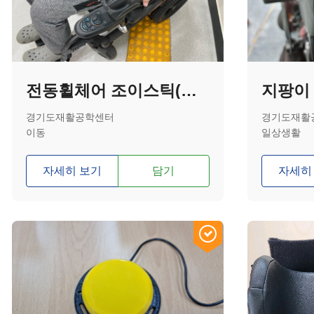
전동휠체어 조이스틱(볼형과 U자형 결합한 형태)
지팡이
경기도재활공학센터
경기도재활
이동
일상생활
자세히 보기
담기
자세히