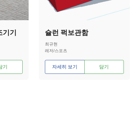
조기기
슐런 퍽보관함
최규현
레저/스포츠
담기
자세히 보기
담기