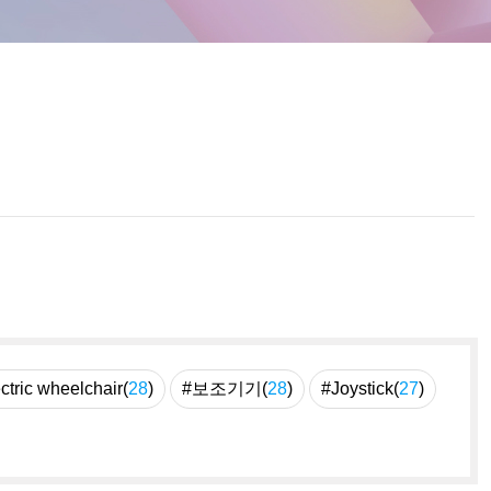
ctric wheelchair(
28
)
#보조기기(
28
)
#Joystick(
27
)