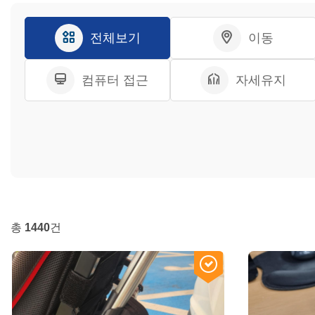
전체보기
이동
컴퓨터 접근
자세유지
총
1440
건