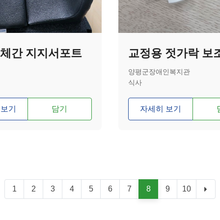
 체간 지지서포트
교정용 젓가락 보
양평군장애인복지관
식사
 보기
담기
자세히 보기
1
2
3
4
5
6
7
8
9
10