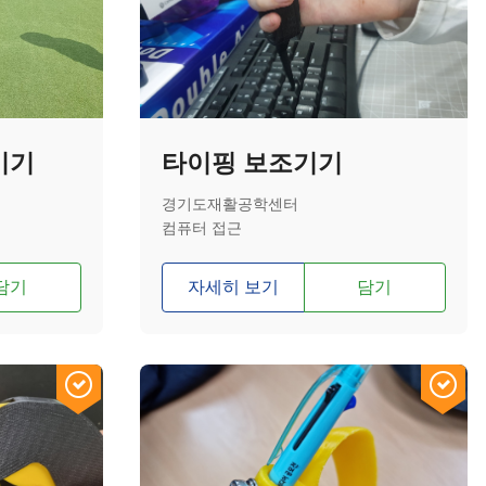
기기
타이핑 보조기기
경기도재활공학센터
컴퓨터 접근
담기
자세히 보기
담기