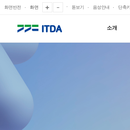
화면반전
화면
돋보기
음성안내
단축
소개