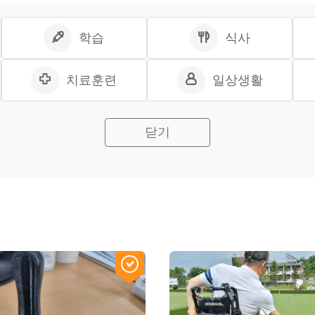
학습
식사
치료훈련
일상생활
닫기