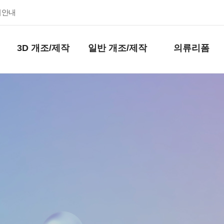
키안내
3D 개조/제작
일반 개조/제작
의류리폼