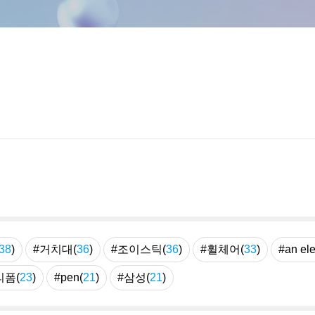
38
)
#거치대(
36
)
#조이스틱(
36
)
#휠체어(
33
)
#an ele
리폼(
23
)
#pen(
21
)
#삼성(
21
)