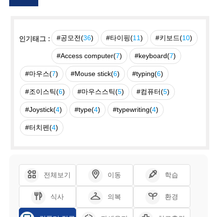
#공모전(
36
)
#타이핑(
11
)
#키보드(
10
)
인기태그 :
#Access computer(
7
)
#keyboard(
7
)
#마우스(
7
)
#Mouse stick(
6
)
#typing(
6
)
#조이스틱(
6
)
#마우스스틱(
5
)
#컴퓨터(
5
)
#Joystick(
4
)
#type(
4
)
#typewriting(
4
)
#터치펜(
4
)
전체보기
이동
학습
식사
의복
환경