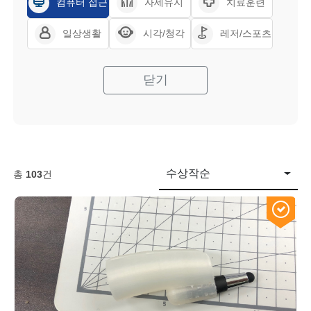
컴퓨터 접근
자세유지
치료훈련
일상생활
시각/청각
레저/스포츠
닫기
수상작순
총
103
건