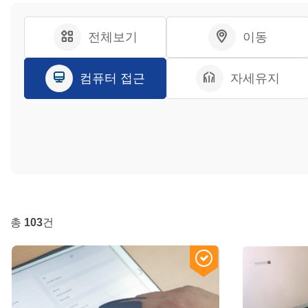
전체보기
이동
컴퓨터 접근
자세유지
총
103
건