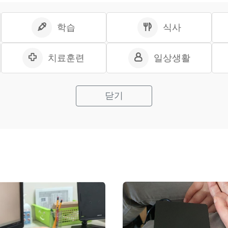
학습
식사
치료훈련
일상생활
닫기