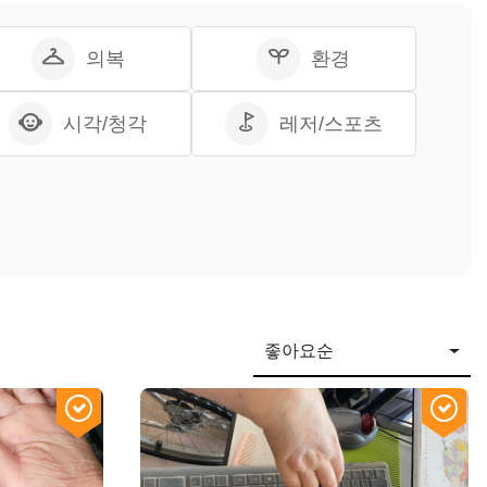
의복
환경
시각/청각
레저/스포츠
좋아요순