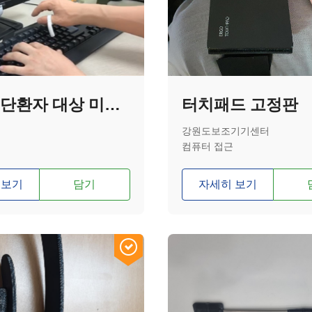
상지 절단환자 대상 미관형 의수용 타이핑 보조도구
터치패드 고정판
강원도보조기기센터
컴퓨터 접근
 보기
담기
자세히 보기