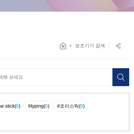
보조기기 검색
e stick(
6
)
#typing(
6
)
#조이스틱(
6
)