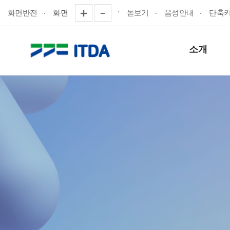
화면반전
화면
돋보기
음성안내
단축
소개