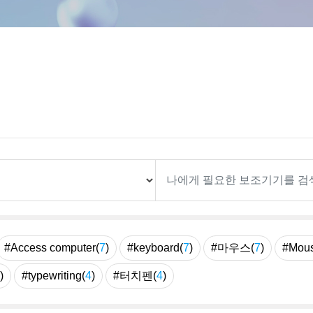
#Access computer(
7
)
#keyboard(
7
)
#마우스(
7
)
#Mous
)
#typewriting(
4
)
#터치펜(
4
)