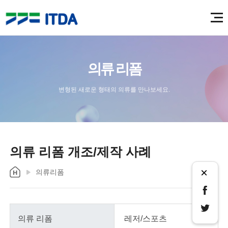
의류 리폼
변형된 새로운 형태의 의류를 만나보세요.
의류 리폼 개조/제작 사례
×
의류리폼