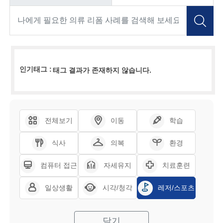
인기태그 :
태그 결과가 존재하지 않습니다.
전체보기
이동
학습
식사
의복
환경
컴퓨터 접근
자세유지
치료훈련
일상생활
시각/청각
레저/스포츠
닫기