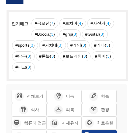
#공모전(
7
)
#보치아(
4
)
#자전거(
4
)
인기태그 :
#Boccia(
3
)
#grip(
3
)
#Guitar(
3
)
#sports(
3
)
#거치대(
3
)
#게임(
3
)
#기타(
3
)
#당구(
3
)
#론볼(
3
)
#보드게임(
3
)
#취미(
3
)
#피크(
3
)
전체보기
이동
학습
식사
의복
환경
컴퓨터 접근
자세유지
치료훈련