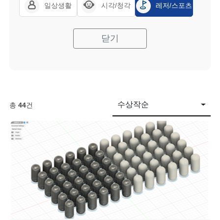
일상생활
시각/청각
레저/스포츠
닫기
수상작순
총
44
건