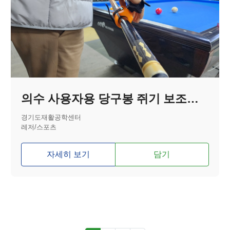
의수 사용자용 당구봉 쥐기 보조기기
경기도재활공학센터
레저/스포츠
자세히 보기
담기