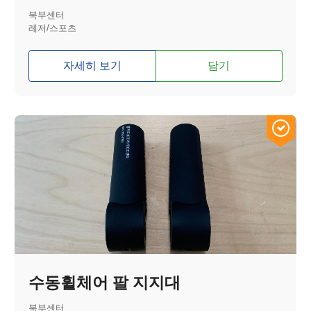
북부센터
레저/스포츠
자세히 보기
담기
수동휠체어 팔 지지대
북부센터