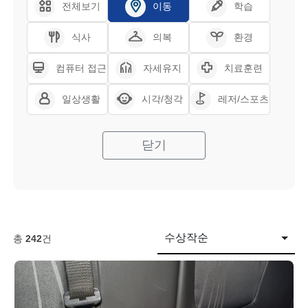
전체보기
이동
학습
식사
의복
환경
컴퓨터 접근
자세유지
치료훈련
일상생활
시각/청각
레저/스포츠
닫기
수상작순
총
242
건