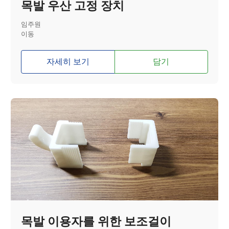
목발 우산 고정 장치
임주원
이동
자세히 보기
담기
목발 이용자를 위한 보조걸이