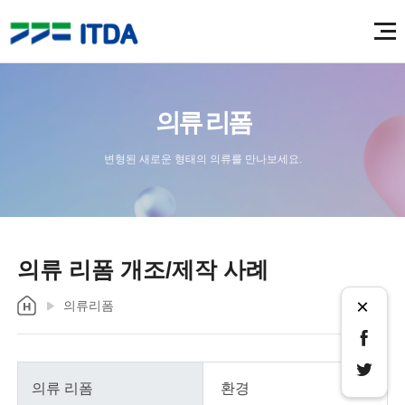
의류 리폼
변형된 새로운 형태의 의류를 만나보세요.
의류 리폼 개조/제작 사례
×
의류리폼