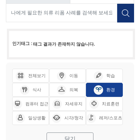
인기태그 :
태그 결과가 존재하지 않습니다.
전체보기
이동
학습
식사
의복
환경
컴퓨터 접근
자세유지
치료훈련
일상생활
시각/청각
레저/스포츠
닫기