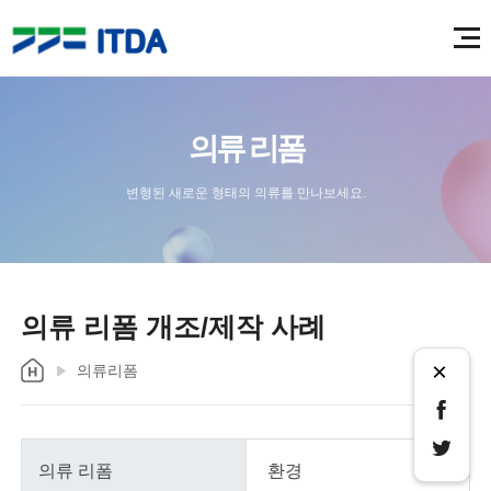
의류 리폼
변형된 새로운 형태의 의류를 만나보세요.
의류 리폼 개조/제작 사례
×
의류리폼