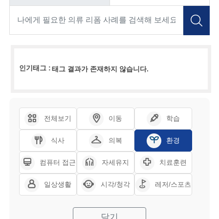
인기태그 :
태그 결과가 존재하지 않습니다.
전체보기
이동
학습
식사
의복
환경
컴퓨터 접근
자세유지
치료훈련
일상생활
시각/청각
레저/스포츠
닫기