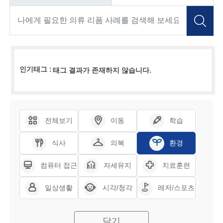
인기태그 :
태그 결과가 존재하지 않습니다.
전체보기
이동
학습
식사
의복
환경
컴퓨터 접근
자세유지
치료훈련
일상생활
시각/청각
레저/스포츠
닫기