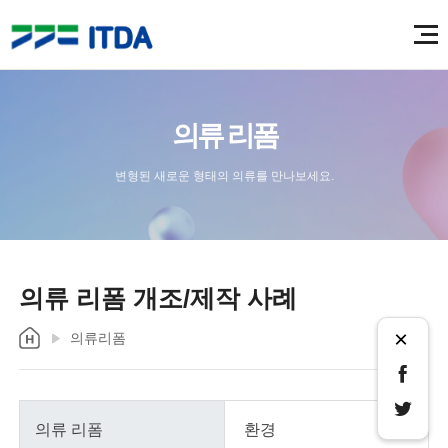
의류 리폼
변형된 새로운 형태의 의류를 만나보세요.
의류 리폼 개조/제작 사례
×
의류리폼