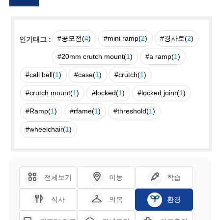
#공모전(
4
)
#mini ramp(
2
)
#경사로(
2
)
인기태그 :
#20mm crutch mount(
1
)
#a ramp(
1
)
#call bell(
1
)
#case(
1
)
#crutch(
1
)
#crutch mount(
1
)
#locked(
1
)
#locked joinr(
1
)
#Ramp(
1
)
#rfame(
1
)
#threshold(
1
)
#wheelchair(
1
)
전체보기
이동
학습
식사
의복
환경