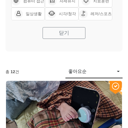
컴퓨터 접근
자세유지
치료훈련
일상생활
시각/청각
레저/스포츠
닫기
좋아요순
총
12
건