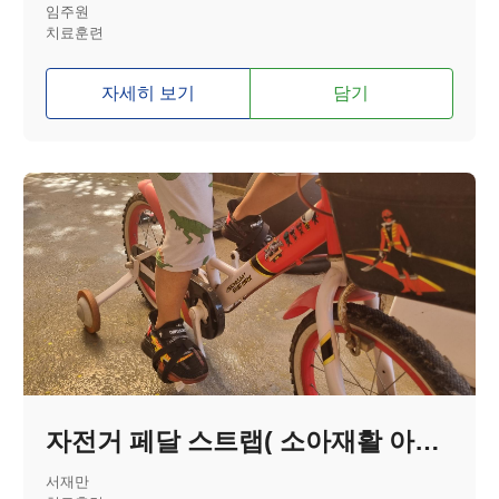
임주원
치료훈련
자세히 보기
담기
자전거 페달 스트랩( 소아재활 아이를 위한 )
서재만