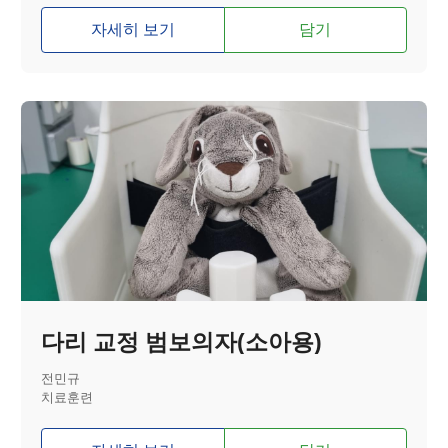
자세히 보기
담기
다리 교정 범보의자(소아용)
전민규
치료훈련