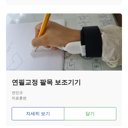
연필교정 팔목 보조기기
전민규
치료훈련
자세히 보기
담기