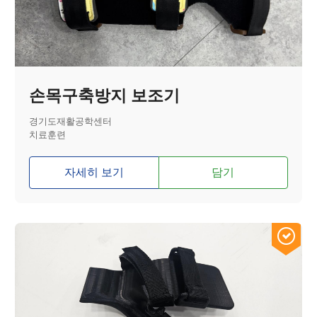
손목구축방지 보조기
경기도재활공학센터
치료훈련
자세히 보기
담기