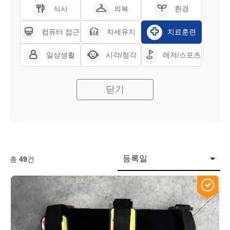
식사
의복
환경
컴퓨터 접근
자세유지
치료훈련
일상생활
시각/청각
레저/스포츠
닫기
등록일
총
49
건