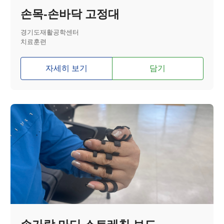
손목-손바닥 고정대
경기도재활공학센터
치료훈련
자세히 보기
담기