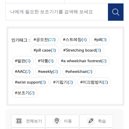
#공모전(
22
)
#스트레칭(
4
)
#pill(
3
)
인기태그 :
#pill case(
3
)
#Stretching board(
3
)
#발판(
3
)
#약통(
3
)
#a wheelchair footrest(
2
)
#AAC(
2
)
#weekly(
2
)
#wheelchair(
2
)
#wrist support(
2
)
#기립기(
2
)
#미끄럼방지(
2
)
#보조기(
2
)
전체보기
이동
학습