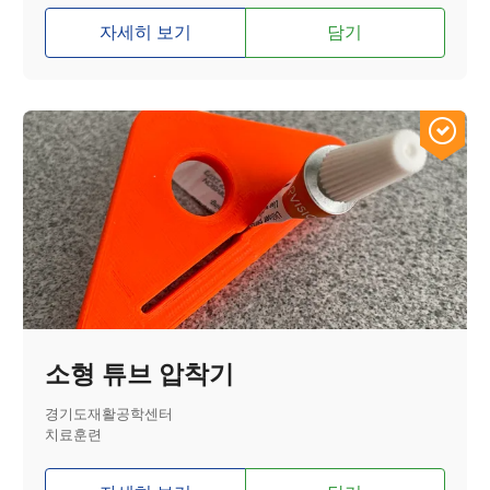
자세히 보기
담기
소형 튜브 압착기
경기도재활공학센터
치료훈련