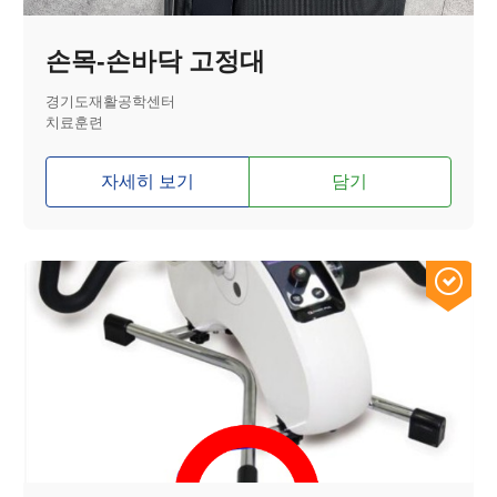
손목-손바닥 고정대
경기도재활공학센터
치료훈련
자세히 보기
담기