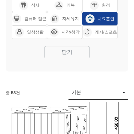
식사
의복
환경
컴퓨터 접근
자세유지
치료훈련
일상생활
시각/청각
레저/스포츠
닫기
기본
총
53
건