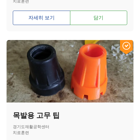
치료훈련
자세히 보기
담기
목발용 고무 팁
경기도재활공학센터
치료훈련