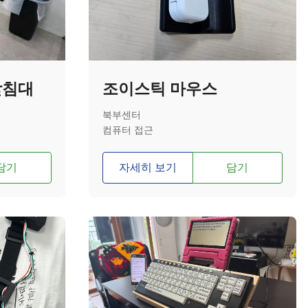
받침대
조이스틱 마우스
북부센터
컴퓨터 접근
담기
자세히 보기
담기