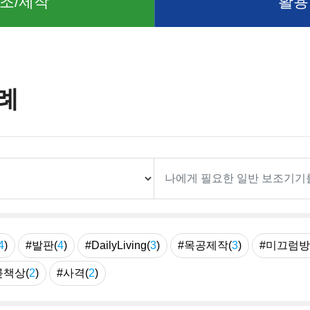
조/제작
활용
례
4
)
#발판(
4
)
#DailyLiving(
3
)
#목공제작(
3
)
#미끄럼방
릎책상(
2
)
#사격(
2
)