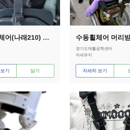
전동휠체어(나래210) 팔걸이 패드 높이 개조제작
수동휠체어 머리
경기도재활공학센터
자세유지
 보기
담기
자세히 보기