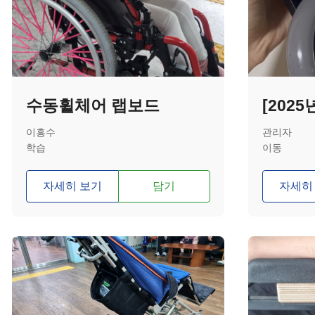
수동휠체어 랩보드
이흥수
관리자
학습
이동
자세히 보기
담기
자세히