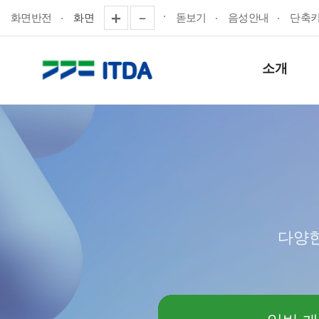
화면반전
화면
돋보기
음성안내
단축
소개
다양한