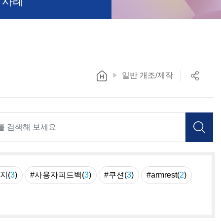
 사례
일반 개조/제작
지(
3
)
#사용자피드백(
3
)
#쿠션(
3
)
#armrest(
2
)