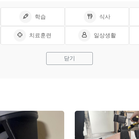
학습
식사
치료훈련
일상생활
닫기