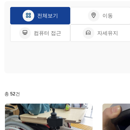
전체보기
이동
컴퓨터 접근
자세유지
총
52
건