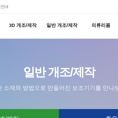
키안내
3D 개조/제작
일반 개조/제작
의류리폼
일반 개조/제작
 소재와 방법으로 만들어진 보조기기를 만나