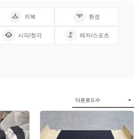
의복
환경
시각/청각
레저/스포츠
다운로드수