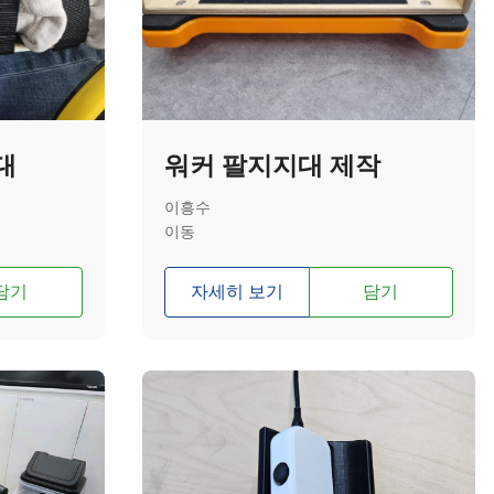
대
워커 팔지지대 제작
이흥수
이동
담기
자세히 보기
담기