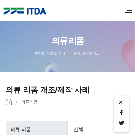
의류 리폼
변형된 새로운 형태의 의류를 만나보세요.
의류 리폼 개조/제작 사례
×
의류리폼