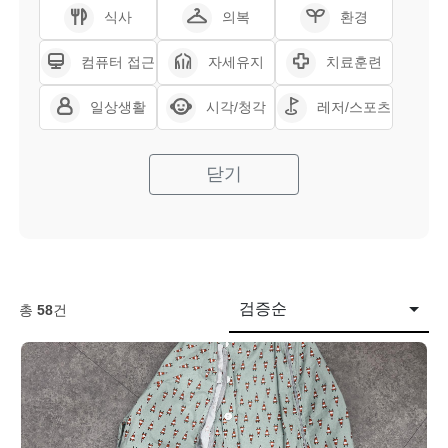
식사
의복
환경
컴퓨터 접근
자세유지
치료훈련
일상생활
시각/청각
레저/스포츠
닫기
검증순
총
58
건