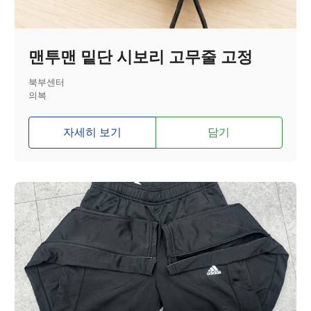
맨투맨 밑단 시보리 고무줄 고정
북부센터
의복
자세히 보기
담기