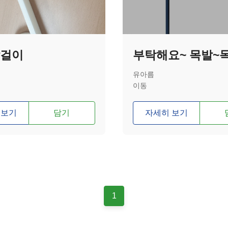
팔걸이
부탁해요~ 목발~
유아름
이동
 보기
담기
자세히 보기
1