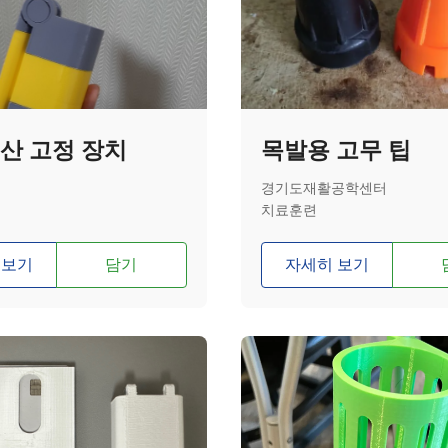
산 고정 장치
목발용 고무 팁
경기도재활공학센터
치료훈련
 보기
담기
자세히 보기