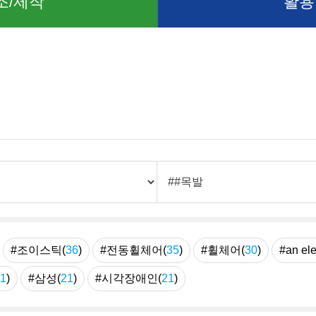
조/제작
활용
례
#조이스틱(
36
)
#전동휠체어(
35
)
#휠체어(
30
)
#an ele
1
)
#삼성(
21
)
#시각장애인(
21
)