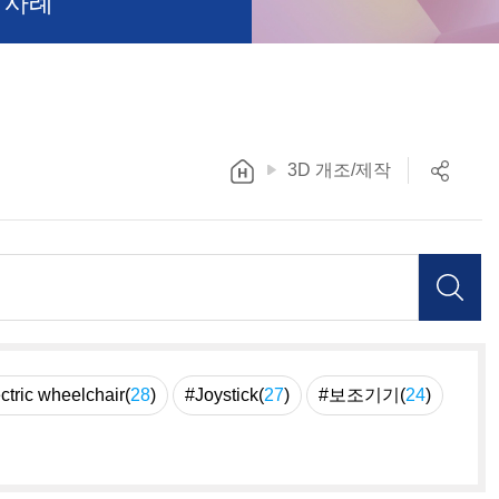
 사례
3D 개조/제작
ctric wheelchair(
28
)
#Joystick(
27
)
#보조기기(
24
)