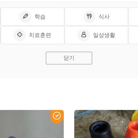
학습
식사
치료훈련
일상생활
닫기