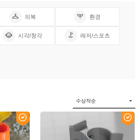
의복
환경
시각/청각
레저/스포츠
수상작순