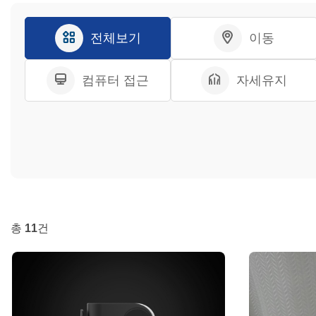
전체보기
이동
컴퓨터 접근
자세유지
총
11
건