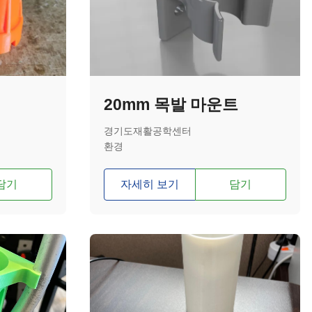
20mm 목발 마운트
경기도재활공학센터
환경
담기
자세히 보기
담기