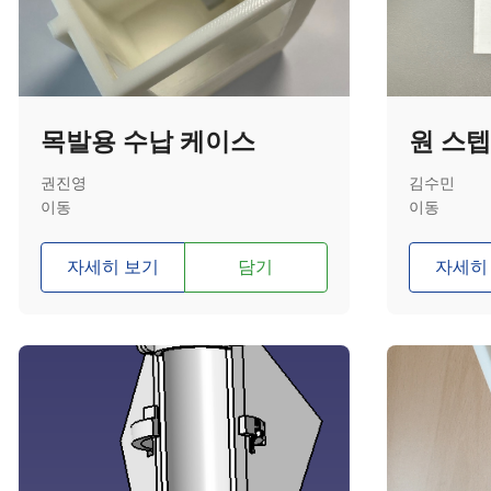
목발용 수납 케이스
원 스텝
권진영
김수민
이동
이동
자세히 보기
담기
자세히