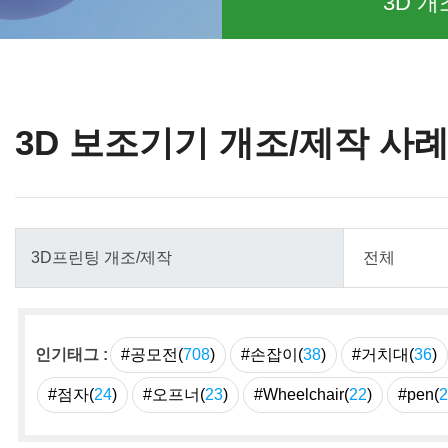
3D 개
3D 보조기기 개조/제작 사
인기태그 :
#공모전(
708
)
#손잡이(
38
)
#거치대(
36
)
#점자(
24
)
#오프너(
23
)
#Wheelchair(
22
)
#pen(
2