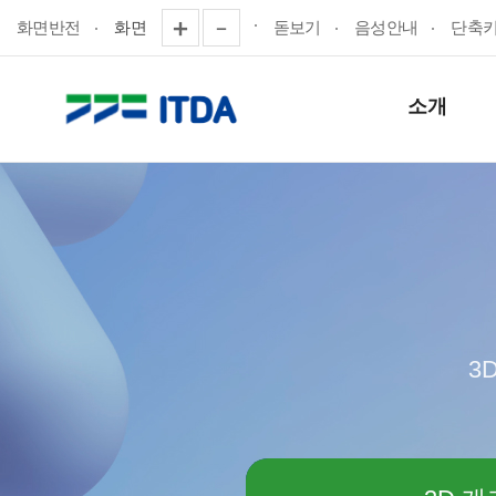
화면반전
화면
돋보기
음성안내
단축
소개
3