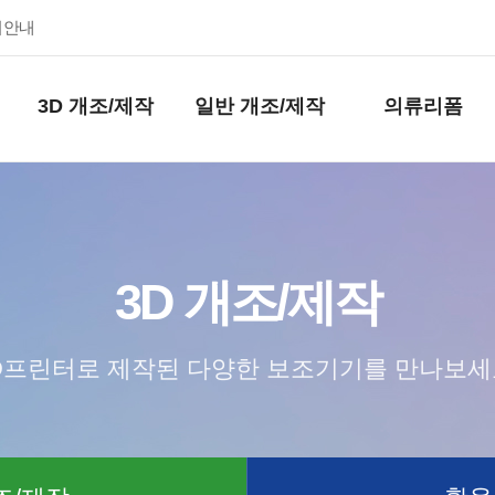
키안내
3D 개조/제작
일반 개조/제작
의류리폼
3D 개조/제작
D프린터로 제작된 다양한 보조기기를 만나보세