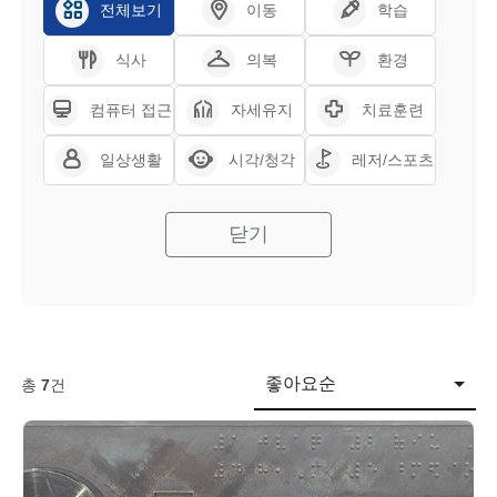
전체보기
이동
학습
식사
의복
환경
컴퓨터 접근
자세유지
치료훈련
일상생활
시각/청각
레저/스포츠
닫기
좋아요순
총
7
건