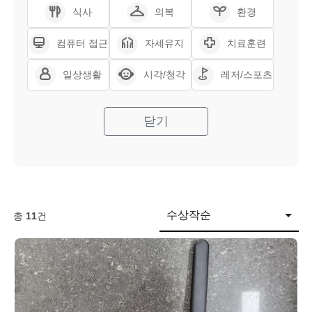
식사
의복
환경
컴퓨터 접근
자세유지
치료훈련
일상생활
시각/청각
레저/스포츠
닫기
수상작순
총
11
건