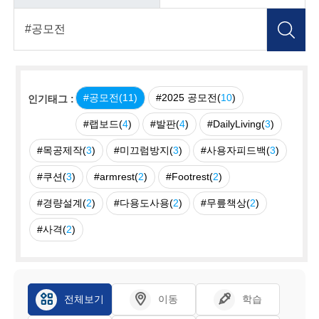
#공모전(
11
)
#2025 공모전(
10
)
인기태그 :
#랩보드(
4
)
#발판(
4
)
#DailyLiving(
3
)
#목공제작(
3
)
#미끄럼방지(
3
)
#사용자피드백(
3
)
#쿠션(
3
)
#armrest(
2
)
#Footrest(
2
)
#경량설계(
2
)
#다용도사용(
2
)
#무릎책상(
2
)
#사격(
2
)
전체보기
이동
학습