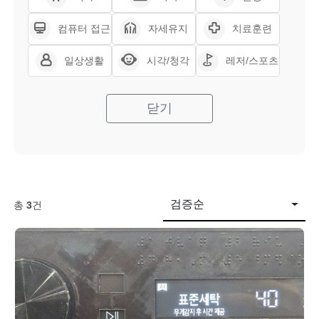
컴퓨터 접근
자세유지
치료훈련
일상생활
시각/청각
레저/스포츠
닫기
검증순
총
3
건