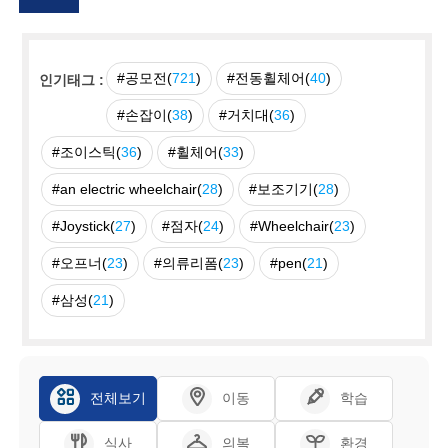
#공모전(
721
)
#전동휠체어(
40
)
인기태그 :
#손잡이(
38
)
#거치대(
36
)
#조이스틱(
36
)
#휠체어(
33
)
#an electric wheelchair(
28
)
#보조기기(
28
)
#Joystick(
27
)
#점자(
24
)
#Wheelchair(
23
)
#오프너(
23
)
#의류리폼(
23
)
#pen(
21
)
#삼성(
21
)
전체보기
이동
학습
식사
의복
환경