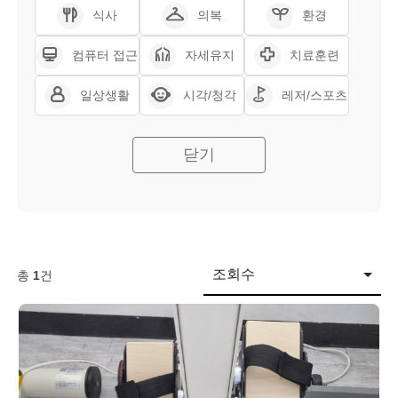
식사
의복
환경
컴퓨터 접근
자세유지
치료훈련
일상생활
시각/청각
레저/스포츠
닫기
조회수
총
1
건