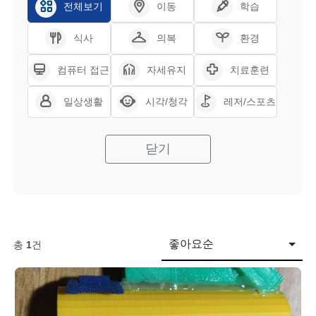
전체보기
이동
학습
식사
의복
환경
컴퓨터 접근
자세유지
치료훈련
일상생활
시각/청각
레저/스포츠
닫기
좋아요순
총
1
건