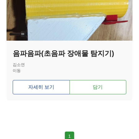
음파음파(초음파 장애물 탐지기)
김소연
이동
자세히 보기
담기
1